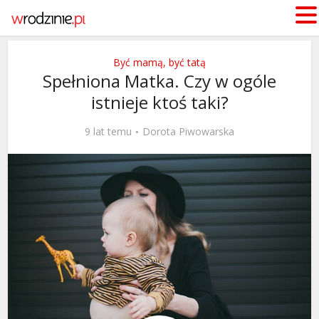
Być mamą, być tatą
Spełniona Matka. Czy w ogóle
istnieje ktoś taki?
9 lat temu
Dorota Piwowarska