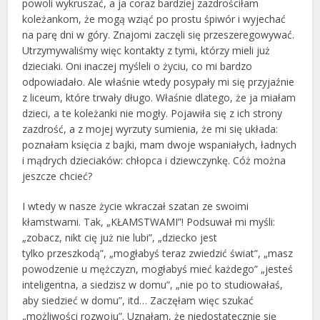
powoli wykruszać, a ja coraz bardziej zazdrościłam
koleżankom, że mogą wziąć po prostu śpiwór i wyjechać
na parę dni w góry. Znajomi zaczęli się przeszeregowywać.
Utrzymywaliśmy więc kontakty z tymi, którzy mieli już
dzieciaki. Oni inaczej myśleli o życiu, co mi bardzo
odpowiadało. Ale właśnie wtedy posypały mi się przyjaźnie
z liceum, które trwały długo. Właśnie dlatego, że ja miałam
dzieci, a te koleżanki nie mogły. Pojawiła się z ich strony
zazdrość, a z mojej wyrzuty sumienia, że mi się układa:
poznałam księcia z bajki, mam dwoje wspaniałych, ładnych
i mądrych dzieciaków: chłopca i dziewczynkę. Cóż można
jeszcze chcieć?
I wtedy w nasze życie wkraczał szatan ze swoimi
kłamstwami. Tak, „KŁAMSTWAMI”! Podsuwał mi myśli:
„zobacz, nikt cię już nie lubi”, „dziecko jest
tylko przeszkodą”, „mogłabyś teraz zwiedzić świat”, „masz
powodzenie u mężczyzn, mogłabyś mieć każdego” „jesteś
inteligentna, a siedzisz w domu”, „nie po to studiowałaś,
aby siedzieć w domu”, itd… Zaczęłam więc szukać
„możliwości rozwoju”. Uznałam, że niedostatecznie się