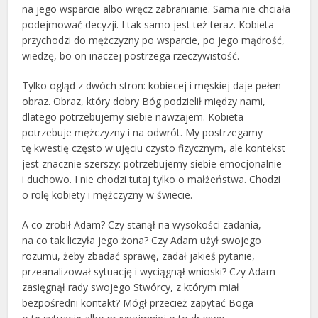
na jego wsparcie albo wręcz zabranianie. Sama nie chciała
podejmować decyzji. I tak samo jest też teraz. Kobieta
przychodzi do mężczyzny po wsparcie, po jego mądrość,
wiedzę, bo on inaczej postrzega rzeczywistość.
Tylko ogląd z dwóch stron: kobiecej i męskiej daje pełen
obraz. Obraz, który dobry Bóg podzielił między nami,
dlatego potrzebujemy siebie nawzajem. Kobieta
potrzebuje mężczyzny i na odwrót. My postrzegamy
tę kwestię często w ujęciu czysto fizycznym, ale kontekst
jest znacznie szerszy: potrzebujemy siebie emocjonalnie
i duchowo. I nie chodzi tutaj tylko o małżeństwa. Chodzi
o rolę kobiety i mężczyzny w świecie.
A co zrobił Adam? Czy stanął na wysokości zadania,
na co tak liczyła jego żona? Czy Adam użył swojego
rozumu, żeby zbadać sprawę, zadał jakieś pytanie,
przeanalizował sytuację i wyciągnął wnioski? Czy Adam
zasięgnął rady swojego Stwórcy, z którym miał
bezpośredni kontakt? Mógł przecież zapytać Boga