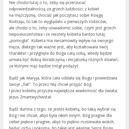
Nie chodzi tutaj o to, żeby się przerzucać
odpowiedzialnością za grzech ludzkości: z kobiet
na mężczyznę, chociaż jak poczytasz sobie Księgę
Rodzaju, to tak to wyglądało u pierwszych rodziców,
ale chodzi o to, żeby uświadomić sobie, czym jest grzech
nieposłuszeństwa i że niestety kobieta bardzo tutaj
„pomogła”. Kobieta ma niesamowity wpływ na swojego
męża, dlatego tak ważne jest, aby kształtowała swój
charakter i przylgnęła do Boga całą sobą, wtedy będzie
umiała być dobrą doradczynią i inicjatorką różnych działań,
za którymi mąż będzie mógł podążyć.
Bądź jak Maryja, która cała oddała się Bogu i powiedziała
swoje „fiat”. To przez Nią chciał przyjść Bóg.
I przez kobietę przyszła największa wiadomość dla świata:
Jezus Zmartwychwstał.
Bądź dumna z tego, że jesteś kobietą, bo taką wybrał cię
Bóg i nie chciał, abyś była nikim innym. Bóg pragnie dla
ciebie piękna i pragnie, abyś to piękno rozsiewała wokół,
będąc cichą i pokorną, bo takie jest właśnie Serce Boga.