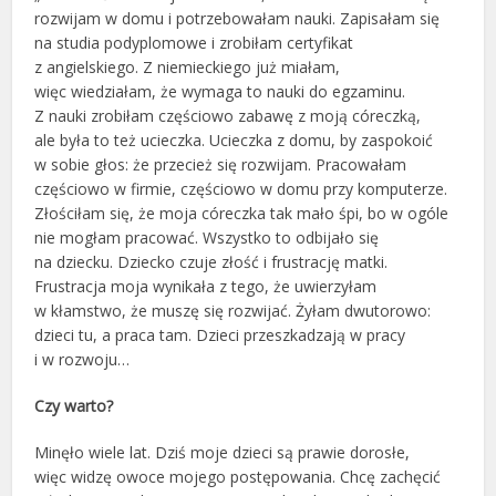
rozwijam w domu i potrzebowałam nauki. Zapisałam się
na studia podyplomowe i zrobiłam certyfikat
z angielskiego. Z niemieckiego już miałam,
więc wiedziałam, że wymaga to nauki do egzaminu.
Z nauki zrobiłam częściowo zabawę z moją córeczką,
ale była to też ucieczka. Ucieczka z domu, by zaspokoić
w sobie głos: że przecież się rozwijam. Pracowałam
częściowo w firmie, częściowo w domu przy komputerze.
Złościłam się, że moja córeczka tak mało śpi, bo w ogóle
nie mogłam pracować. Wszystko to odbijało się
na dziecku. Dziecko czuje złość i frustrację matki.
Frustracja moja wynikała z tego, że uwierzyłam
w kłamstwo, że muszę się rozwijać. Żyłam dwutorowo:
dzieci tu, a praca tam. Dzieci przeszkadzają w pracy
i w rozwoju…
Czy warto?
Minęło wiele lat. Dziś moje dzieci są prawie dorosłe,
więc widzę owoce mojego postępowania. Chcę zachęcić