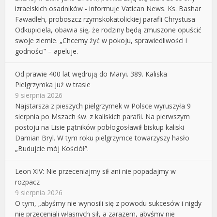
izraelskich osadników - informuje Vatican News. Ks. Bashar
Fawadleh, proboszcz rzymskokatolickiej parafii Chrystusa
Odkupiciela, obawia się, że rodziny będą zmuszone opuścić
swoje ziemie. „Chcemy żyć w pokoju, sprawiedliwości i
godności” – apeluje.
Od prawie 400 lat wędrują do Maryi. 389. Kaliska
Pielgrzymka już w trasie
9 sierpnia 2026
Najstarsza z pieszych pielgrzymek w Polsce wyruszyła 9
sierpnia po Mszach św. z kaliskich parafii. Na pierwszym
postoju na Lisie pątników pobłogosławił biskup kaliski
Damian Bryl. W tym roku pielgrzymce towarzyszy hasło
„Budujcie mój Kościół”.
Leon XIV: Nie przeceniajmy sił ani nie popadajmy w
rozpacz
9 sierpnia 2026
O tym, „abyśmy nie wynosili się z powodu sukcesów i nigdy
nie przeceniali własnych sił, a zarazem, abyśmy nie