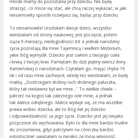
młode mamy do pozostania przy dziecku. Nie będę
straszyć, co może się stać, ale chcę raczej wykazać, w jaki
niesamowity sposób rozwijasz się, będąc przy dziecku.
To niesamowite! Urodziłam dwoje dzieci, wszystko
wiedziałam od strony naukowej; jest poczęcie, potem
ciąża 9 miesięcy, niedogodności itd. a jednak narodziny
życia pozostają dla mnie Tajemnicą i wielkim Misterium,
jakie Bóg wymyślił. Dziecko jest ciałem z twojego ciała
i krwią z twojej krwi. Pamiętam do dziś piękny wiersz Anny
Kamieńskiej o narodzinach. Czytałam go, mając chyba 19
lat i od razu mnie zachwycił, wtedy też wiedziałam, że będę
matką. „Dostrzegam drobny ruch drobnego paluszka,
który tak niedawno był we mnie…” To wielkie chwile –
patrzeć na kogoś tak zależnego ode mnie, a jednak
tak dalece odrębnego. Matce wydaje się, że ma wszelkie
prawa wobec dziecka, ale to Bóg dał jej dziecko
i odpowiedzialność za jego życie. Dziecko jest jej niejako
pożyczone do wychowania. Było to dla mnie bardzo trudne
do zrozumienia, gdyż patrzyłam na córeczkę bardzo
egoistycznie: uważałam ją niejako za moją własność.