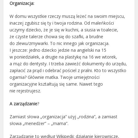
Organizacja:
W domu wszystkie rzeczy muszą leżeć na swoim miejscu,
inaczej zgubisz się ty i twoja rodzina. Od maleńkości
uczymy dziecko, że je się w kuchni, a siusia w toalecie,
że czyste talerze chowa się do szafki, a brudne
do zlewu/zmywarki. To nic innego jak organizacja.
I jeszcze: jedno dziecko jedzie na angielski na 15
w poniedziałek, a drugie na plastykę na 16 we wtorek,
a mąż do dentysty. I trzeba zawieźć dokumenty do urzędu,
zapłacić za prąd i odebrać pościel z pralni. Kto to wszystko
ogarnia? Głównie matka. Twoje umiejętności
organizacyjne kształtują się same. Nawet tego
nie rejestrujesz.
A zarządzanie
?
Zamiast słowa „organizacja” użyj „rodzina”, a zamiast
słowa „menedżer” – „mama”.
Zarządzanie to według Wikipedii: działanie kierownicze,