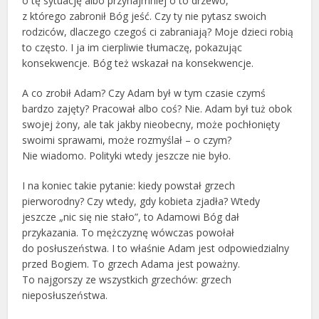
o tę sytuację albo przynajmniej o to drzewo,
z którego zabronił Bóg jeść. Czy ty nie pytasz swoich
rodziców, dlaczego czegoś ci zabraniają? Moje dzieci robią
to często. I ja im cierpliwie tłumaczę, pokazując
konsekwencje. Bóg też wskazał na konsekwencje.
A co zrobił Adam? Czy Adam był w tym czasie czymś
bardzo zajęty? Pracował albo coś? Nie. Adam był tuż obok
swojej żony, ale tak jakby nieobecny, może pochłonięty
swoimi sprawami, może rozmyślał – o czym?
Nie wiadomo. Polityki wtedy jeszcze nie było.
I na koniec takie pytanie: kiedy powstał grzech
pierworodny? Czy wtedy, gdy kobieta zjadła? Wtedy
jeszcze „nic się nie stało”, to Adamowi Bóg dał
przykazania. To mężczyznę wówczas powołał
do posłuszeństwa. I to właśnie Adam jest odpowiedzialny
przed Bogiem. To grzech Adama jest poważny.
To najgorszy ze wszystkich grzechów: grzech
nieposłuszeństwa.