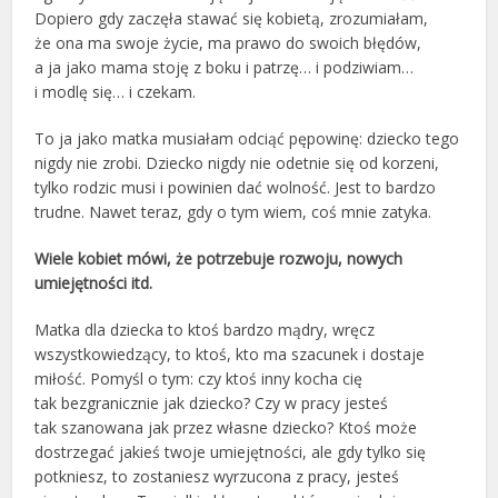
Dopiero gdy zaczęła stawać się kobietą, zrozumiałam,
że ona ma swoje życie, ma prawo do swoich błędów,
a ja jako mama stoję z boku i patrzę… i podziwiam…
i modlę się… i czekam.
To ja jako matka musiałam odciąć pępowinę: dziecko tego
nigdy nie zrobi. Dziecko nigdy nie odetnie się od korzeni,
tylko rodzic musi i powinien dać wolność. Jest to bardzo
trudne. Nawet teraz, gdy o tym wiem, coś mnie zatyka.
Wiele kobiet mówi, że potrzebuje rozwoju, nowych
umiejętności itd.
Matka dla dziecka to ktoś bardzo mądry, wręcz
wszystkowiedzący, to ktoś, kto ma szacunek i dostaje
miłość. Pomyśl o tym: czy ktoś inny kocha cię
tak bezgranicznie jak dziecko? Czy w pracy jesteś
tak szanowana jak przez własne dziecko? Ktoś może
dostrzegać jakieś twoje umiejętności, ale gdy tylko się
potkniesz, to zostaniesz wyrzucona z pracy, jesteś