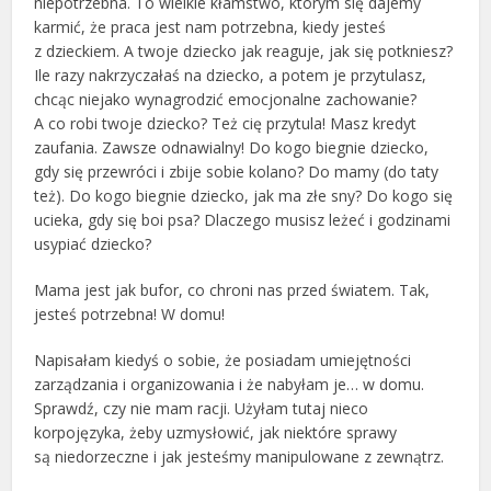
niepotrzebna. To wielkie kłamstwo, którym się dajemy
karmić, że praca jest nam potrzebna, kiedy jesteś
z dzieckiem. A twoje dziecko jak reaguje, jak się potkniesz?
Ile razy nakrzyczałaś na dziecko, a potem je przytulasz,
chcąc niejako wynagrodzić emocjonalne zachowanie?
A co robi twoje dziecko? Też cię przytula! Masz kredyt
zaufania. Zawsze odnawialny! Do kogo biegnie dziecko,
gdy się przewróci i zbije sobie kolano? Do mamy (do taty
też). Do kogo biegnie dziecko, jak ma złe sny? Do kogo się
ucieka, gdy się boi psa? Dlaczego musisz leżeć i godzinami
usypiać dziecko?
Mama jest jak bufor, co chroni nas przed światem. Tak,
jesteś potrzebna! W domu!
Napisałam kiedyś o sobie, że posiadam umiejętności
zarządzania i organizowania i że nabyłam je… w domu.
Sprawdź, czy nie mam racji. Użyłam tutaj nieco
korpojęzyka, żeby uzmysłowić, jak niektóre sprawy
są niedorzeczne i jak jesteśmy manipulowane z zewnątrz.