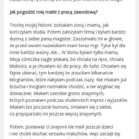
Jak pogodzić rolę matki z pracą zawodową?
Trochę mojej historii: zostałam żoną i mamą, jak
kończyłam studia. Potem założyłam firmę i byłam bardzo
dumną z siebie panią magister. Zaszumiało mi w głowie,
że przed swoim nazwiskiem mam teraz mgr. Tytuł był dla
mnie bardzo ważny. Ale… W domu byłam tylko mamą.
Moja córeczka ciągle płakała, bo chciała na ręce, chciała
bliskości, a ja chciałam iść do pracy, do ludzi. Chciałam się
fajnie ubierać, tym bardziej że zrzuciłam kilkanaście
kilogramów, które nabyłam podczas ciąży. Nie miałam już
brzucha i mogłam normalnie chodzić, a nie wyginać się
dziwacznie. Miałam szerokie grono znajomych,
których poznałam podczas studenckich imprez i wyjazdów.
Miałam też poczucie humoru, śmiałam się z siebie,
co przysparzało mi jeszcze więcej znajomych.
Potem, ponieważ ci znajomi nie mieli jeszcze dzieci
i nie chcieli słuchać wrzasku maluchów, więc zaczęli się