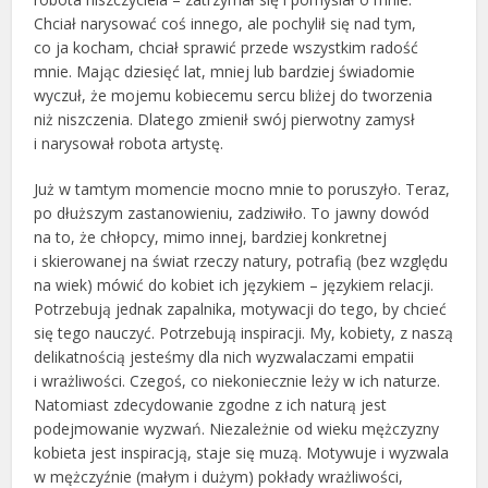
Chciał narysować coś innego, ale pochylił się nad tym,
co ja kocham, chciał sprawić przede wszystkim radość
mnie. Mając dziesięć lat, mniej lub bardziej świadomie
wyczuł, że mojemu kobiecemu sercu bliżej do tworzenia
niż niszczenia. Dlatego zmienił swój pierwotny zamysł
i narysował robota artystę.
Już w tamtym momencie mocno mnie to poruszyło. Teraz,
po dłuższym zastanowieniu, zadziwiło. To jawny dowód
na to, że chłopcy, mimo innej, bardziej konkretnej
i skierowanej na świat rzeczy natury, potrafią (bez względu
na wiek) mówić do kobiet ich językiem – językiem relacji.
Potrzebują jednak zapalnika, motywacji do tego, by chcieć
się tego nauczyć. Potrzebują inspiracji. My, kobiety, z naszą
delikatnością jesteśmy dla nich wyzwalaczami empatii
i wrażliwości. Czegoś, co niekoniecznie leży w ich naturze.
Natomiast zdecydowanie zgodne z ich naturą jest
podejmowanie wyzwań. Niezależnie od wieku mężczyzny
kobieta jest inspiracją, staje się muzą. Motywuje i wyzwala
w mężczyźnie (małym i dużym) pokłady wrażliwości,