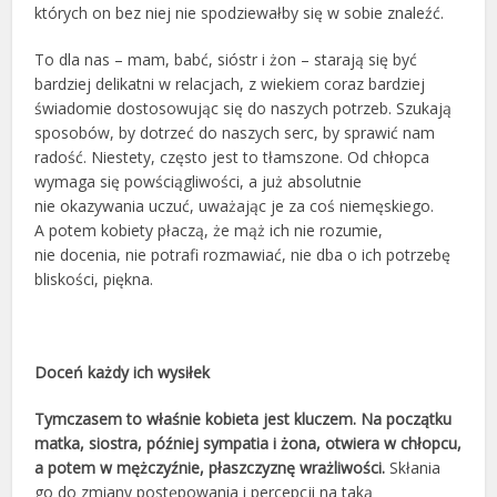
których on bez niej nie spodziewałby się w sobie znaleźć.
To dla nas – mam, babć, sióstr i żon – starają się być
bardziej delikatni w relacjach, z wiekiem coraz bardziej
świadomie dostosowując się do naszych potrzeb. Szukają
sposobów, by dotrzeć do naszych serc, by sprawić nam
radość. Niestety, często jest to tłamszone. Od chłopca
wymaga się powściągliwości, a już absolutnie
nie okazywania uczuć, uważając je za coś niemęskiego.
A potem kobiety płaczą, że mąż ich nie rozumie,
nie docenia, nie potrafi rozmawiać, nie dba o ich potrzebę
bliskości, piękna.
Doceń każdy ich wysiłek
Tymczasem to właśnie kobieta jest kluczem. Na początku
matka, siostra, później sympatia i żona, otwiera w chłopcu,
a potem w mężczyźnie, płaszczyznę wrażliwości.
Skłania
go do zmiany postępowania i percepcji na taką