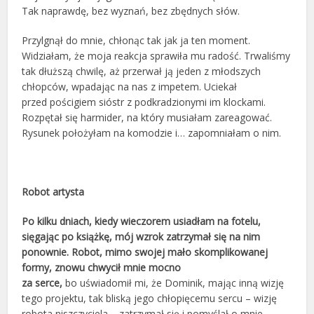
Tak naprawdę, bez wyznań, bez zbędnych słów.
Przylgnął do mnie, chłonąc tak jak ja ten moment.
Widziałam, że moja reakcja sprawiła mu radość. Trwaliśmy
tak dłuższą chwilę, aż przerwał ją jeden z młodszych
chłopców, wpadając na nas z impetem. Uciekał
przed pościgiem sióstr z podkradzionymi im klockami.
Rozpętał się harmider, na który musiałam zareagować.
Rysunek położyłam na komodzie i… zapomniałam o nim.
Robot artysta
Po kilku dniach, kiedy wieczorem usiadłam na fotelu,
sięgając po książkę, mój wzrok zatrzymał się na nim
ponownie. Robot, mimo swojej mało skomplikowanej
formy, znowu chwycił mnie mocno
za serce,
bo uświadomił mi, że Dominik, mając inną wizję
tego projektu, tak bliską jego chłopięcemu sercu – wizję
robota niszczyciela – zatrzymał się i pomyślał o mnie.