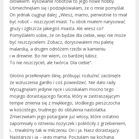
ołówkiem. Rysowanie robotów to jego nowe hobby.
Uśmiechnęłam się i podziękowałam, że o mnie pomyślał.
On jednak ciągnął dalej: „Wiesz, mamo, pierwotnie to miał
być robot – niszczyciel miast. Tu obok miałem narysować
gruzy i zgliszcza jakiegoś miasta. Ale wiesz co?
Pomyślałem sobie, że on będzie dla ciebie, więc nie może
być niszczycielem. Zobacz, dorysowałem mu paletę
malarską, a drugim odnóżem rzeźbi w kamieniu
i w drewnie. Bo nie wiem, co bardziej lubisz.
To nie niszczyciel, ale twórca. Dla ciebie”.
Głośno przełknęłam ślinę, próbując rozluźnić zaciśnięte
ze wzruszenia gardło i coś powiedzieć. Nie dało rady.
Wyciągnęłam jedynie ręce i uściskałam mocno tego
mojego dorastającego faceta, który w zastraszającym
tempie zmienia się z miękkiego, słodkiego pieszczocha
w kościstego, trudnego do obtulenia nastolatka.
Zmierzwiłam jego potargane już włosy, które ostatnio
zapomniały o istnieniu nożyczek i pokłóciły z grzebieniem,
i… trwaliśmy tak w milczeniu. On i ja. Nasz dorastający
Najstarszy i ja – jego mama. Poczułam się kochana.