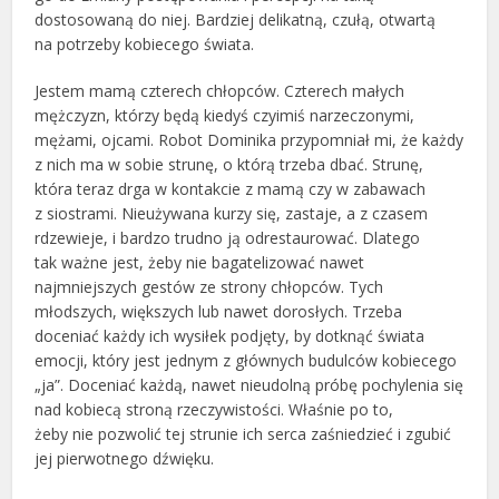
dostosowaną do niej. Bardziej delikatną, czułą, otwartą
na potrzeby kobiecego świata.
Jestem mamą czterech chłopców. Czterech małych
mężczyzn, którzy będą kiedyś czyimiś narzeczonymi,
mężami, ojcami. Robot Dominika przypomniał mi, że każdy
z nich ma w sobie strunę, o którą trzeba dbać. Strunę,
która teraz drga w kontakcie z mamą czy w zabawach
z siostrami. Nieużywana kurzy się, zastaje, a z czasem
rdzewieje, i bardzo trudno ją odrestaurować. Dlatego
tak ważne jest, żeby nie bagatelizować nawet
najmniejszych gestów ze strony chłopców. Tych
młodszych, większych lub nawet dorosłych. Trzeba
doceniać każdy ich wysiłek podjęty, by dotknąć świata
emocji, który jest jednym z głównych budulców kobiecego
„ja”. Doceniać każdą, nawet nieudolną próbę pochylenia się
nad kobiecą stroną rzeczywistości. Właśnie po to,
żeby nie pozwolić tej strunie ich serca zaśniedzieć i zgubić
jej pierwotnego dźwięku.