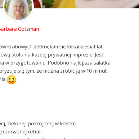
Barbara Gotsman
ów krabowych zetknęłam się kilkadziesiąt lat
lową stołu na każdej prywatnej imprezie. Jest
ka w przygotowaniu. Podobno najlepsza sałatka
yzuje się tym, że można zrobić ją w 10 minut.
ia!
ej, zielonej, pokrojonej w kostkę
ę czerwonej cebuli