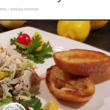
Stefan Radziszewski
ks. Stefan Radziszewski
 temu
Barbara Gotsman