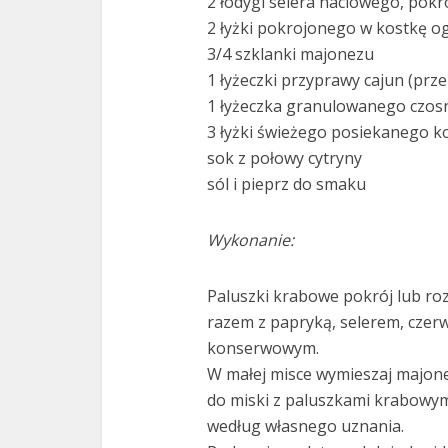
2 łodygi selera naciowego, pokro
2 łyżki pokrojonego w kostkę
3/4 szklanki majonezu
1 łyżeczki przyprawy cajun (prz
1 łyżeczka granulowanego czos
3 łyżki świeżego posiekanego 
sok z połowy cytryny
sól i pieprz do smaku
Wykonanie:
Paluszki krabowe pokrój lub rozd
razem z papryką, selerem, czer
konserwowym.
W małej misce wymieszaj majonez
do miski z paluszkami krabowym
według własnego uznania.