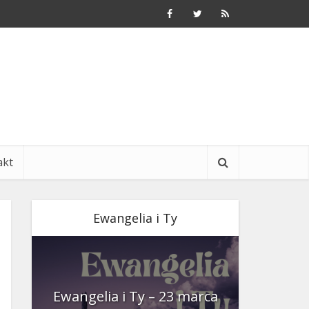
akt
Ewangelia i Ty
nia
Ewangelia i Ty – 23 marca
Ewangeli