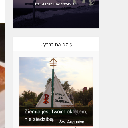
ks. Stefan Radziszewski
ks.
Cytat na dziś