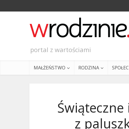
portal z wartościami
MAŁŻEŃSTWO
RODZINA
SPOŁE
Świąteczne i
z palusz
Ewangeli