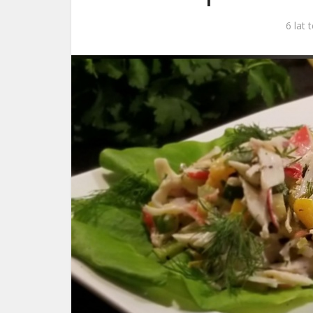
ks. 
6 lat