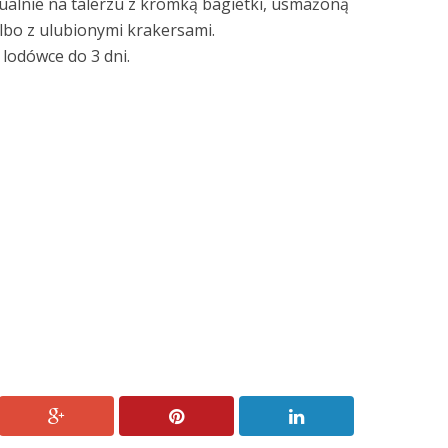
ualnie na talerzu z kromką bagietki, usmażoną
albo z ulubionymi krakersami.
lodówce do 3 dni.