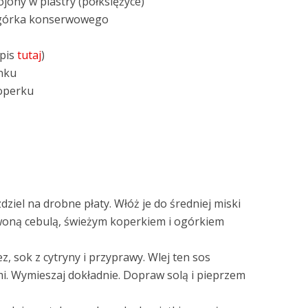
jony w plastry (półksiężyce)
 ogórka konserwowego
epis
tutaj
)
nku
koperku
ziel na drobne płaty. Włóż je do średniej miski
woną cebulą, świeżym koperkiem i ogórkiem
, sok z cytryny i przyprawy. Wlej ten sos
i. Wymieszaj dokładnie. Dopraw solą i pieprzem