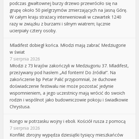
podczas gwałtownej burzy drzewo przewróciło się na
grupę około 50 pielgrzymów zmierzających na Jasną Górę.
W całym kraju strażacy interweniowali w czwartek 1240
razy w związku z burzami i silnym wiatrem; łącznie
ucierpiały cztery osoby.
Mladifest dobiegł końca. Młodzi mają zabrać Medziugorie
w świat
7 sierpnia 2026
Młodzi z 73 krajów zakończyli w Medziugoriu 37. Mladifest,
przeżywany pod hasłem „Ad fontem! Do źródła!”. Na
zakończenie bp Petar Palić przypomniał, że duchowe
doświadczenie festiwalu nie może pozostać jedynie
wspomnieniem, a jego uczestnicy mają wrócić do swoich
rodzin i wspólnot jako budowniczowie pokoju i świadkowie
Chrystusa.
Kongo w potrzasku wojny i eboli. Kościół rusza z pomocą
7 sierpnia 2026
Konflikt zbrojny wypędza dziesiątki tysięcy mieszkańców