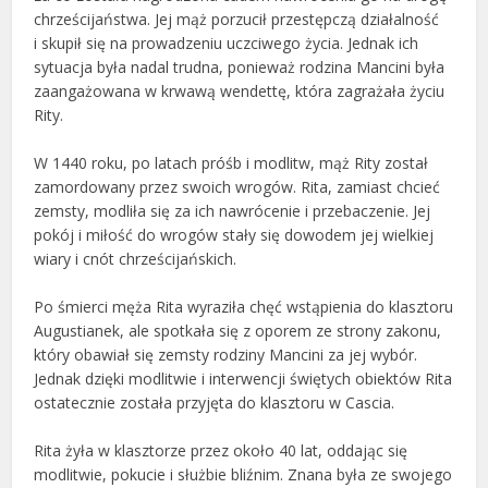
chrześcijaństwa. Jej mąż porzucił przestępczą działalność
i skupił się na prowadzeniu uczciwego życia. Jednak ich
sytuacja była nadal trudna, ponieważ rodzina Mancini była
zaangażowana w krwawą wendettę, która zagrażała życiu
Rity.
W 1440 roku, po latach próśb i modlitw, mąż Rity został
zamordowany przez swoich wrogów. Rita, zamiast chcieć
zemsty, modliła się za ich nawrócenie i przebaczenie. Jej
pokój i miłość do wrogów stały się dowodem jej wielkiej
wiary i cnót chrześcijańskich.
Po śmierci męża Rita wyraziła chęć wstąpienia do klasztoru
Augustianek, ale spotkała się z oporem ze strony zakonu,
który obawiał się zemsty rodziny Mancini za jej wybór.
Jednak dzięki modlitwie i interwencji świętych obiektów Rita
ostatecznie została przyjęta do klasztoru w Cascia.
Rita żyła w klasztorze przez około 40 lat, oddając się
modlitwie, pokucie i służbie bliźnim. Znana była ze swojego