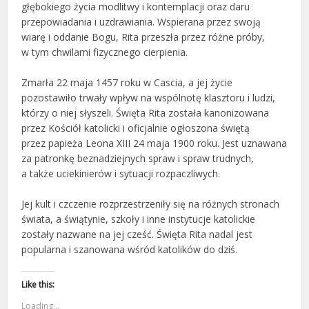
głębokiego życia modlitwy i kontemplacji oraz daru
przepowiadania i uzdrawiania. Wspierana przez swoją
wiarę i oddanie Bogu, Rita przeszła przez różne próby,
w tym chwilami fizycznego cierpienia.
Zmarła 22 maja 1457 roku w Cascia, a jej życie
pozostawiło trwały wpływ na wspólnotę klasztoru i ludzi,
którzy o niej słyszeli. Święta Rita została kanonizowana
przez Kościół katolicki i oficjalnie ogłoszona świętą
przez papieża Leona XIII 24 maja 1900 roku. Jest uznawana
za patronkę beznadziejnych spraw i spraw trudnych,
a także uciekinierów i sytuacji rozpaczliwych.
Jej kult i czczenie rozprzestrzeniły się na różnych stronach
świata, a świątynie, szkoły i inne instytucje katolickie
zostały nazwane na jej cześć. Święta Rita nadal jest
popularna i szanowana wśród katolików do dziś.
Like this:
Loading...