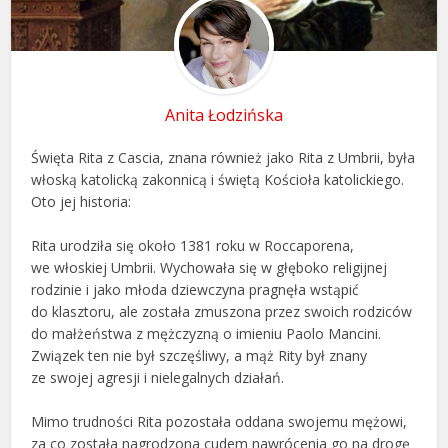
Anita Łodzińska
Święta Rita z Cascia, znana również jako Rita z Umbrii, była
włoską katolicką zakonnicą i świętą Kościoła katolickiego.
Oto jej historia:
Rita urodziła się około 1381 roku w Roccaporena,
we włoskiej Umbrii. Wychowała się w głęboko religijnej
rodzinie i jako młoda dziewczyna pragnęła wstąpić
do klasztoru, ale została zmuszona przez swoich rodziców
do małżeństwa z mężczyzną o imieniu Paolo Mancini.
Związek ten nie był szczęśliwy, a mąż Rity był znany
ze swojej agresji i nielegalnych działań.
Mimo trudności Rita pozostała oddana swojemu mężowi,
za co została nagrodzona cudem nawrócenia go na drogę