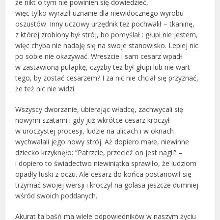
że nikt o tym nie powinien się dowiedzieć,
więc tylko wyraził uznanie dla niewidocznego wyrobu
oszustów. Inny uczciwy urzędnik też pochwalił – tkaninę,
z której zrobiony był strój, bo pomyślał : głupi nie jestem,
więc chyba nie nadaję się na swoje stanowisko. Lepiej nic
po sobie nie okazywać. Wreszcie i sam cesarz wpadł
w zastawioną pułapkę, czyżby też był głupi lub nie wart
tego, by zostać cesarzem? I za nic nie chciał się przyznać,
że też nic nie widzi.
Wszyscy dworzanie, ubierając władcę, zachwycali się
nowymi szatami i gdy już wkrótce cesarz kroczył
w uroczystej procesji, ludzie na ulicach i w oknach
wychwalali jego nowy strój. Aż dopiero małe, niewinne
dziecko krzyknęło: ”Patrzcie, przecież on jest nagi!” –
i dopiero to świadectwo niewiniątka sprawiło, że ludziom
opadły łuski z oczu. Ale cesarz do końca postanowił się
trzymać swojej wersji i kroczył na golasa jeszcze dumniej
wśród swoich poddanych.
Akurat ta baśń ma wiele odpowiedników w naszym życiu