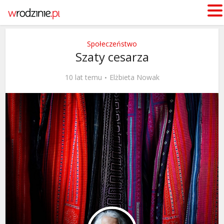
Społeczeństwo
Szaty cesarza
10 lat temu
Elżbieta Nowak