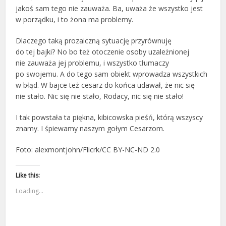
jakoś sam tego nie zauważa. Ba, uważa że wszystko jest
w porządku, i to żona ma problemy.
Dlaczego taką prozaiczną sytuację przyrównuję
do tej bajki? No bo też otoczenie osoby uzależnionej
nie zauważa jej problemu, i wszystko tłumaczy
po swojemu. A do tego sam obiekt wprowadza wszystkich
w błąd. W bajce też cesarz do końca udawał, że nic się
nie stało. Nic się nie stało, Rodacy, nic się nie stało!
I tak powstała ta piękna, kibicowska pieśń, którą wszyscy
znamy. I śpiewamy naszym gołym Cesarzom.
Foto: alexmontjohn/Flicrk/CC BY-NC-ND 2.0
Like this:
Loading...