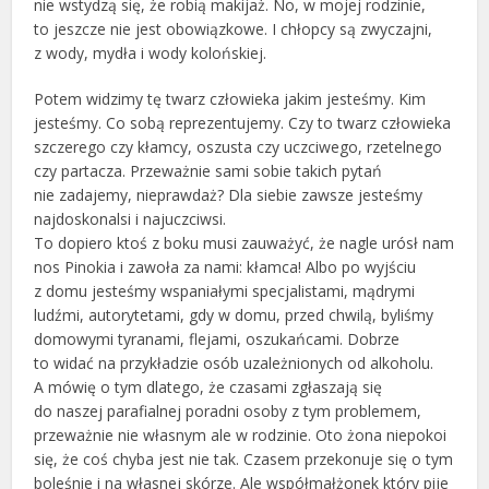
nie wstydzą się, że robią makijaż. No, w mojej rodzinie,
to jeszcze nie jest obowiązkowe. I chłopcy są zwyczajni,
z wody, mydła i wody kolońskiej.
Potem widzimy tę twarz człowieka jakim jesteśmy. Kim
jesteśmy. Co sobą reprezentujemy. Czy to twarz człowieka
szczerego czy kłamcy, oszusta czy uczciwego, rzetelnego
czy partacza. Przeważnie sami sobie takich pytań
nie zadajemy, nieprawdaż? Dla siebie zawsze jesteśmy
najdoskonalsi i najuczciwsi.
To dopiero ktoś z boku musi zauważyć, że nagle urósł nam
nos Pinokia i zawoła za nami: kłamca! Albo po wyjściu
z domu jesteśmy wspaniałymi specjalistami, mądrymi
ludźmi, autorytetami, gdy w domu, przed chwilą, byliśmy
domowymi tyranami, flejami, oszukańcami. Dobrze
to widać na przykładzie osób uzależnionych od alkoholu.
A mówię o tym dlatego, że czasami zgłaszają się
do naszej parafialnej poradni osoby z tym problemem,
przeważnie nie własnym ale w rodzinie. Oto żona niepokoi
się, że coś chyba jest nie tak. Czasem przekonuje się o tym
boleśnie i na własnej skórze. Ale współmałżonek który pije