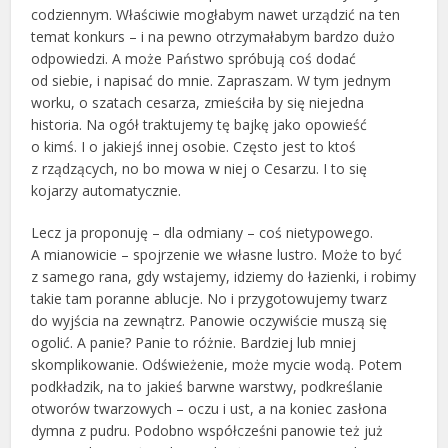
codziennym. Właściwie mogłabym nawet urządzić na ten
temat konkurs – i na pewno otrzymałabym bardzo dużo
odpowiedzi. A może Państwo spróbują coś dodać
od siebie, i napisać do mnie. Zapraszam. W tym jednym
worku, o szatach cesarza, zmieściła by się niejedna
historia. Na ogół traktujemy tę bajkę jako opowieść
o kimś. I o jakiejś innej osobie. Często jest to ktoś
z rządzących, no bo mowa w niej o Cesarzu. I to się
kojarzy automatycznie.
Lecz ja proponuję – dla odmiany – coś nietypowego.
A mianowicie – spojrzenie we własne lustro. Może to być
z samego rana, gdy wstajemy, idziemy do łazienki, i robimy
takie tam poranne ablucje. No i przygotowujemy twarz
do wyjścia na zewnątrz. Panowie oczywiście muszą się
ogolić. A panie? Panie to różnie. Bardziej lub mniej
skomplikowanie. Odświeżenie, może mycie wodą. Potem
podkładzik, na to jakieś barwne warstwy, podkreślanie
otworów twarzowych – oczu i ust, a na koniec zasłona
dymna z pudru. Podobno współcześni panowie też już