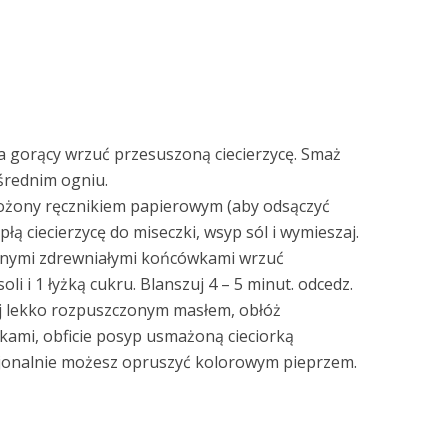
 na gorący wrzuć przesuszoną ciecierzycę. Smaż
-średnim ogniu.
łożony ręcznikiem papierowym (aby odsączyć
płą ciecierzycę do miseczki, wsyp sól i wymieszaj.
manymi zdrewniałymi końcówkami wrzuć
oli i 1 łyżką cukru. Blanszuj 4 – 5 minut. odcedz.
lej lekko rozpuszczonym masłem, obłóż
kami, obficie posyp usmażoną cieciorką
bcjonalnie możesz opruszyć kolorowym pieprzem.