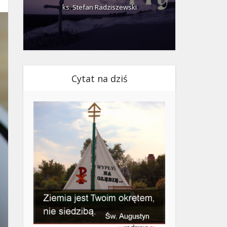
ks. Stefan Radziszewski
ks.
Cytat na dziś