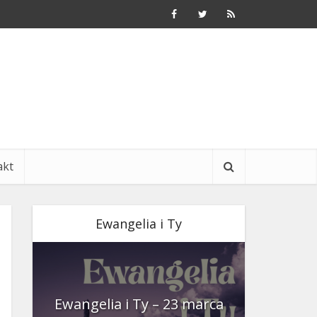
akt
Ewangelia i Ty
nia
Ewangelia i Ty – 23 marca
Ewangeli