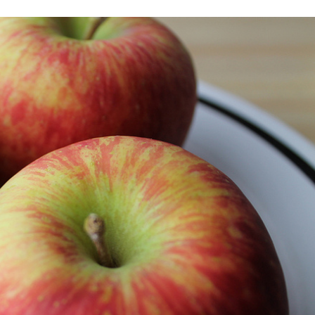
Stefan Radziszewski
ks. Stefan Radziszewski