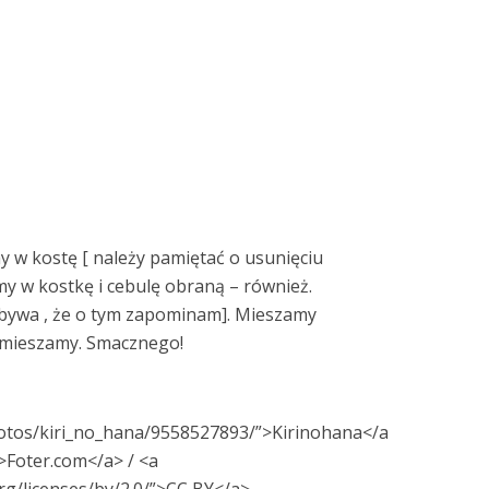
y w kostę [ należy pamiętać o usunięciu
my w kostkę i cebulę obraną – również.
 [bywa , że o tym zapominam]. Mieszamy
 mieszamy. Smacznego!
hotos/kiri_no_hana/9558527893/”>Kirinohana</a
”>Foter.com</a> / <a
rg/licenses/by/2.0/”>CC BY</a>