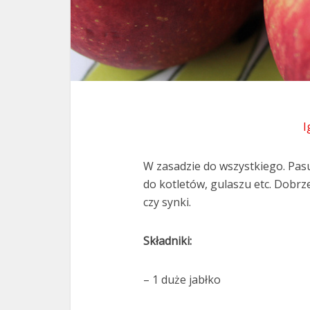
I
W zasadzie do wszystkiego. Pasu
do kotletów, gulaszu etc. Dobr
czy synki.
Składniki:
– 1 duże jabłko