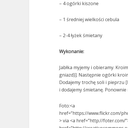
– 4 ogórki kiszone
– 1 średniej wielkości cebula
– 2-4 łyżek śmietany
Wykonanie:
Jabłka myjemy i obieramy. Kroim
gniazd}]. Następnie ogórki kroi
Dodajemy trochę soli i pieprzu
i dodajemy śmietanę. Ponownie
Foto:<a
href=”https://www.flickr.com/p
> via <a href=”http://foter.com/
href=”http://creativecommons.o