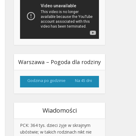
Warszawa – Pogoda dla rodziny
Godzina po godzinie
Na 45 dni
Wiadomości
PCK: 364 tys. dzieci żyje w skrajnym
ubóstwie; w takich rodzinach nikt nie