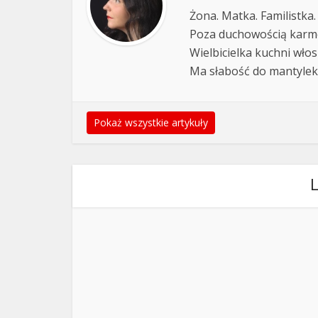
Żona. Matka. Familistka.
Poza duchowością karmel
Wielbicielka kuchni włos
Ma słabość do mantylek,
Pokaż wszystkie artykuły
L