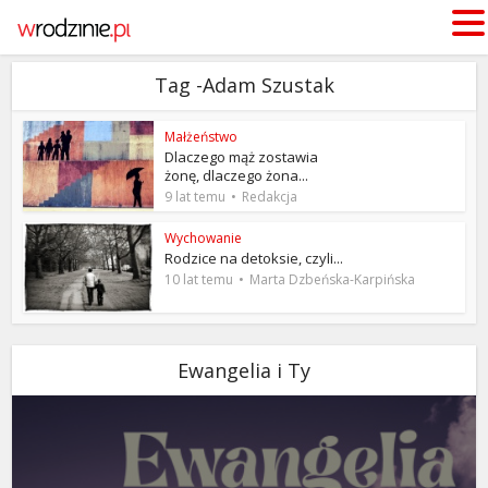
Tag -Adam Szustak
Małżeństwo
Dlaczego mąż zostawia
żonę, dlaczego żona...
9 lat temu
Redakcja
Wychowanie
Rodzice na detoksie, czyli...
10 lat temu
Marta Dzbeńska-Karpińska
Ewangelia i Ty