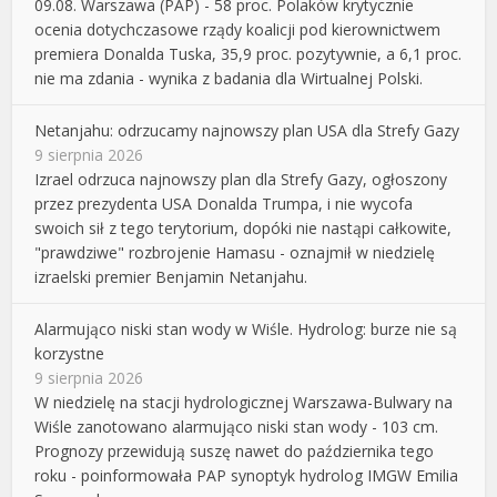
09.08. Warszawa (PAP) - 58 proc. Polaków krytycznie
ocenia dotychczasowe rządy koalicji pod kierownictwem
premiera Donalda Tuska, 35,9 proc. pozytywnie, a 6,1 proc.
nie ma zdania - wynika z badania dla Wirtualnej Polski.
Netanjahu: odrzucamy najnowszy plan USA dla Strefy Gazy
9 sierpnia 2026
Izrael odrzuca najnowszy plan dla Strefy Gazy, ogłoszony
przez prezydenta USA Donalda Trumpa, i nie wycofa
swoich sił z tego terytorium, dopóki nie nastąpi całkowite,
"prawdziwe" rozbrojenie Hamasu - oznajmił w niedzielę
izraelski premier Benjamin Netanjahu.
Alarmująco niski stan wody w Wiśle. Hydrolog: burze nie są
korzystne
9 sierpnia 2026
W niedzielę na stacji hydrologicznej Warszawa-Bulwary na
Wiśle zanotowano alarmująco niski stan wody - 103 cm.
Prognozy przewidują suszę nawet do października tego
roku - poinformowała PAP synoptyk hydrolog IMGW Emilia