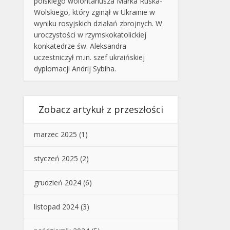
polskiego wolontariusza Marka Ruska-
Wolskiego, który zginął w Ukrainie w
wyniku rosyjskich działań zbrojnych. W
uroczystości w rzymskokatolickiej
konkatedrze św. Aleksandra
uczestniczył m.in. szef ukraińskiej
dyplomacji Andrij Sybiha.
Zobacz artykuł z przeszłości
marzec 2025
(1)
styczeń 2025
(2)
grudzień 2024
(6)
listopad 2024
(3)