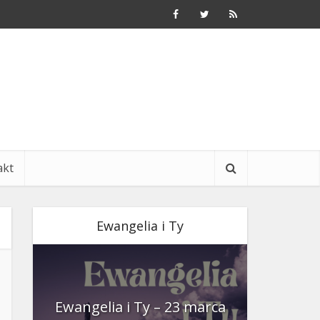
akt
Ewangelia i Ty
nia
Ewangelia i Ty – 23 marca
Ewangeli