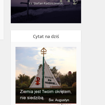
ks. Stefan Radziszewski
ks.
Cytat na dziś