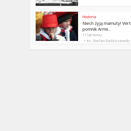
ks. 
Historia
Niech żyją mamuty! Wirt
pomnik Armii...
11 lat temu
ks. Stefan Radziszewski