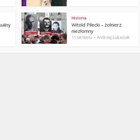
Stefan Radziszewski
ks. Stefan Radziszewski
Historia
ualny
Witold Pilecki – żołnierz
niezłomny
11 lat temu
Andrzej Łukasiak