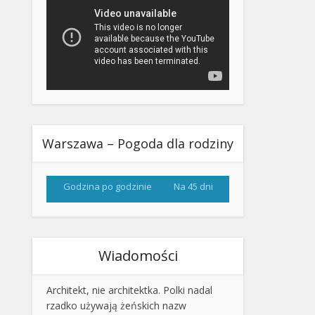
Warszawa – Pogoda dla rodziny
Godzina po godzinie
Na 45 dni
Wiadomości
Architekt, nie architektka. Polki nadal
rzadko używają żeńskich nazw