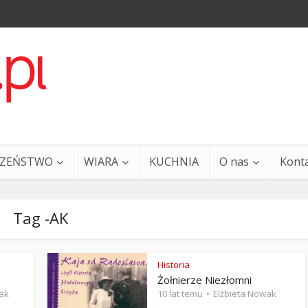
CZEŃSTWO
WIARA
KUCHNIA
O nas
Kont
Tag -AK
Historia
Żołnierze Niezłomni
a i Ty – 29 grudnia
Ewangelia i Ty – 27 grud
ak
10 lat temu
Elżbieta Nowak