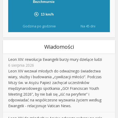
Godzina po godzinie
Na 45 dni
Wiadomości
Leon XIV: rewolucja Ewangelii burzy mury dzielące ludzi
6 sierpnia 2026
Leon XIV wezwał młodych do odważnego świadectwa
wiary, służby i budowania „cywilizacji miłości”. Podczas
Mszy św. w Asyżu Papież zachęcał uczestników
międzynarodowego spotkania „GO! Franciscan Youth
Meeting 2026”, by nie bali się „iść na peryferie” i
odpowiadać na współczesne wyzwania życiem według
Ewangelii - relacjonuje Vatican News.