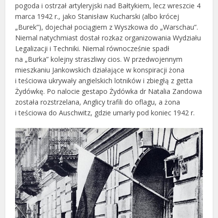
pogoda i ostrzał artyleryjski nad Bałtykiem, lecz wreszcie 4
marca 1942 r., jako Stanisław Kucharski (albo krócej
„Burek”), dojechał pociągiem z Wyszkowa do „Warschau”.
Niemal natychmiast dostał rozkaz organizowania Wydziału
Legalizacji i Techniki. Niemal równocześnie spadł
na „Burka” kolejny straszliwy cios. W przedwojennym
mieszkaniu Jankowskich działające w konspiracji żona
i teściowa ukrywały angielskich lotników i zbiegłą z getta
Żydówkę. Po nalocie gestapo Żydówka dr Natalia Zandowa
została rozstrzelana, Anglicy trafili do oflagu, a żona
i teściowa do Auschwitz, gdzie umarły pod koniec 1942 r.