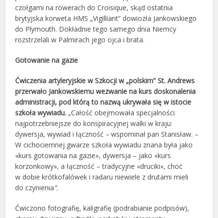
czołgami na rowerach do Croisique, skąd ostatnia
brytyjska korweta HMS „Vigilliant” dowiozła Jankowskiego
do Plymouth. Dokładnie tego samego dnia Niemcy
rozstrzelali w Palmirach jego ojca i brata.
Gotowanie na gazie
Ćwiczenia artyleryjskie w Szkocji w „polskim” St. Andrews
przerwało Jankowskiemu wezwanie na kurs doskonalenia
administracji, pod którą to nazwą ukrywała się w istocie
szkoła wywiadu.
„Całość obejmowała specjalności
najpotrzebniejsze do konspiracyjnej walki w kraju:
dywersja, wywiad i łączność
–
wspominał pan Stanisław. –
W cichociemnej gwarze szkoła wywiadu znana była jako
«kurs gotowania na gazie», dywersja – jako «kurs
korzonkowy», a łączność – tradycyjne «druciki», choć
w dobie krótkofalówek i radaru niewiele z drutami mieli
do czynienia
”.
Ćwiczono fotografię, kaligrafię (podrabianie podpisów),