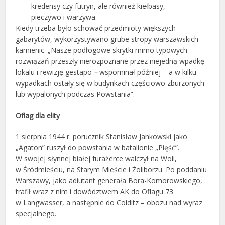
kredensy czy futryn, ale również kiełbasy,
pieczywo i warzywa.
Kiedy trzeba było schować przedmioty większych
gabarytów, wykorzystywano grube stropy warszawskich
kamienic. „Nasze podłogowe skrytki mimo typowych
rozwiązań przeszły nierozpoznane przez niejedną wpadkę
lokalu i rewizję gestapo
–
wspominał później – a w kilku
wypadkach ostały się w budynkach częściowo zburzonych
lub wypalonych podczas Powstania”.
Oflag dla elity
1 sierpnia 1944 r. porucznik Stanisław Jankowski jako
„Agaton” ruszył do powstania w batalionie „Pięść”.
W swojej słynnej białej furażerce walczył na Woli,
w Śródmieściu, na Starym Mieście i Żoliborzu. Po poddaniu
Warszawy, jako adiutant generała Bora-Komorowskiego,
trafił wraz z nim i dowództwem AK do Oflagu 73
w Langwasser, a następnie do Colditz – obozu nad wyraz
specjalnego.