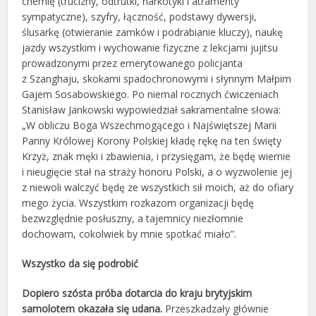
chemię (trucizny, odtrutki, narkotyki i atramenty
sympatyczne), szyfry, łączność, podstawy dywersji,
ślusarkę (otwieranie zamków i podrabianie kluczy), naukę
jazdy wszystkim i wychowanie fizyczne z lekcjami jujitsu
prowadzonymi przez emerytowanego policjanta
z Szanghaju, skokami spadochronowymi i słynnym Małpim
Gajem Sosabowskiego. Po niemal rocznych ćwiczeniach
Stanisław Jankowski wypowiedział sakramentalne słowa:
„W obliczu Boga Wszechmogącego i Najświętszej Marii
Panny Królowej Korony Polskiej kładę rękę na ten święty
Krzyż, znak męki i zbawienia, i przysięgam, że będę wiernie
i nieugięcie stał na straży honoru Polski, a o wyzwolenie jej
z niewoli walczyć będę ze wszystkich sił moich, aż do ofiary
mego życia. Wszystkim rozkazom organizacji będę
bezwzględnie posłuszny, a tajemnicy niezłomnie
dochowam, cokolwiek by mnie spotkać miało”.
Wszystko da się podrobić
Dopiero szósta próba dotarcia do kraju brytyjskim
samolotem okazała się udana.
Przeszkadzały głównie