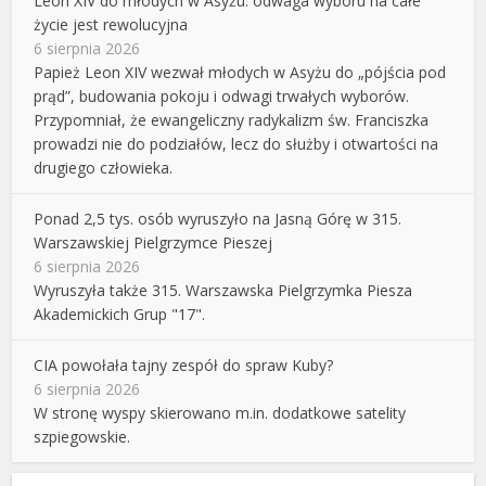
Leon XIV do młodych w Asyżu: odwaga wyboru na całe
życie jest rewolucyjna
6 sierpnia 2026
Papież Leon XIV wezwał młodych w Asyżu do „pójścia pod
prąd”, budowania pokoju i odwagi trwałych wyborów.
Przypomniał, że ewangeliczny radykalizm św. Franciszka
prowadzi nie do podziałów, lecz do służby i otwartości na
drugiego człowieka.
Ponad 2,5 tys. osób wyruszyło na Jasną Górę w 315.
Warszawskiej Pielgrzymce Pieszej
6 sierpnia 2026
Wyruszyła także 315. Warszawska Pielgrzymka Piesza
Akademickich Grup "17".
CIA powołała tajny zespół do spraw Kuby?
6 sierpnia 2026
W stronę wyspy skierowano m.in. dodatkowe satelity
szpiegowskie.