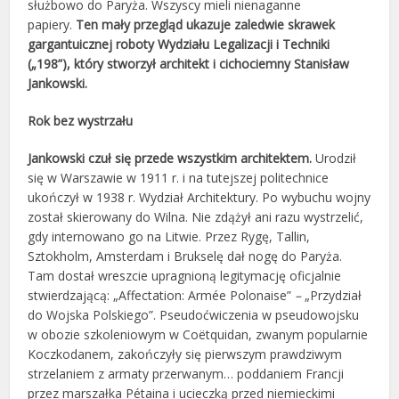
służbowo do Paryża. Wszyscy mieli nienaganne
papiery.
Ten mały przegląd ukazuje zaledwie skrawek
gargantuicznej roboty Wydziału Legalizacji i Techniki
(„198”), który stworzył architekt i cichociemny Stanisław
Jankowski.
Rok bez wystrzału
Jankowski czuł się przede wszystkim architektem.
Urodził
się w Warszawie w 1911 r. i na tutejszej politechnice
ukończył w 1938 r. Wydział Architektury. Po wybuchu wojny
został skierowany do Wilna. Nie zdążył ani razu wystrzelić,
gdy internowano go na Litwie. Przez Rygę, Tallin,
Sztokholm, Amsterdam i Brukselę dał nogę do Paryża.
Tam dostał wreszcie upragnioną legitymację oficjalnie
stwierdzającą: „Affectation: Armée Polonaise”
–
„Przydział
do Wojska Polskiego”. Pseudoćwiczenia w pseudowojsku
w obozie szkoleniowym w Coëtquidan, zwanym popularnie
Koczkodanem, zakończyły się pierwszym prawdziwym
strzelaniem z armaty przerwanym… poddaniem Francji
przez marszałka Pétaina i ucieczką przed niemieckimi