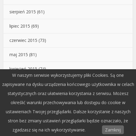
sierpień 2015
(61)
lipiec 2015
(69)
czerwiec 2015
(73)
maj 2015
(81)
kwiecień 2015
(74)
W naszym serwisie wykorzystujemy pliki Cookies. Są one
marzec 2015
(95)
zapisywane na dysku urządzenia końcowego użytkownika w celach
statystycznych oraz ułatwienia korzystania z serwisu. Możesz
luty 2015
(19)
określić warunki przechowywania lub dostępu do cookie w
ustawieniach Twojej przeglądarki. Dalsze korzystanie z naszych
stron bez zmiany ustawień przeglądarki będzie oznaczało, że
Popularne artykuły
zgadzasz się na ich wykorzystywanie.
Zamknij