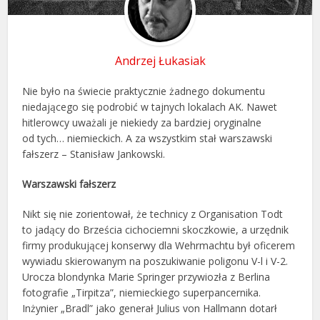
Andrzej Łukasiak
Nie było na świecie praktycznie żadnego dokumentu
niedającego się podrobić w tajnych lokalach AK. Nawet
hitlerowcy uważali je niekiedy za bardziej oryginalne
od tych… niemieckich. A za wszystkim stał warszawski
fałszerz – Stanisław Jankowski.
Warszawski fałszerz
Nikt się nie zorientował, że technicy z Organisation Todt
to jadący do Brześcia cichociemni skoczkowie, a urzędnik
firmy produkującej konserwy dla Wehrmachtu był oficerem
wywiadu skierowanym na poszukiwanie poligonu V-l i V-2.
Urocza blondynka Marie Springer przywiozła z Berlina
fotografie „Tirpitza”, niemieckiego superpancernika.
Inżynier „Bradl” jako generał Julius von Hallmann dotarł