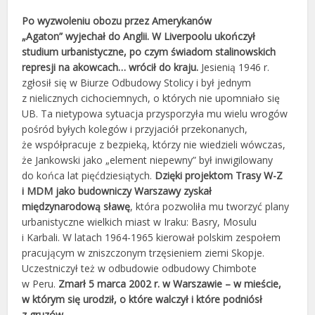
Po wyzwoleniu obozu przez Amerykanów
„Agaton”
wyjechał do Anglii. W Liverpoolu ukończył
studium urbanistyczne, po czym świadom stalinowskich
represji na akowcach… wrócił do kraju.
Jesienią 1946 r.
zgłosił się w Biurze Odbudowy Stolicy i był jednym
z nielicznych cichociemnych, o których nie upomniało się
UB. Ta nietypowa sytuacja przysporzyła mu wielu wrogów
pośród byłych kolegów i przyjaciół przekonanych,
że współpracuje z bezpieką, którzy nie wiedzieli wówczas,
że Jankowski jako „element niepewny” był inwigilowany
do końca lat pięćdziesiątych.
Dzięki projektom Trasy W-Z
i MDM jako budowniczy Warszawy zyskał
międzynarodową sławę
, która pozwoliła mu tworzyć plany
urbanistyczne wielkich miast w Iraku: Basry, Mosulu
i Karbali. W latach 1964-1965 kierował polskim zespołem
pracującym w zniszczonym trzęsieniem ziemi Skopje.
Uczestniczył też w odbudowie odbudowy Chimbote
w Peru.
Zmarł 5 marca 2002 r. w Warszawie – w mieście,
w którym się urodził, o które walczył i które podniósł
z gruzów.