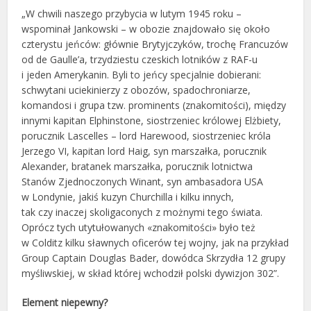
„W chwili naszego przybycia w lutym 1945 roku –
wspominał Jankowski – w obozie znajdowało się około
czterystu jeńców: głównie Brytyjczyków, trochę Francuzów
od de Gaulle’a, trzydziestu czeskich lotników z RAF-u
i jeden Amerykanin. Byli to jeńcy specjalnie dobierani:
schwytani uciekinierzy z obozów, spadochroniarze,
komandosi i grupa tzw. prominents (znakomitości), między
innymi kapitan Elphinstone, siostrzeniec królowej Elżbiety,
porucznik Lascelles – lord Harewood, siostrzeniec króla
Jerzego VI, kapitan lord Haig, syn marszałka, porucznik
Alexander, bratanek marszałka, porucznik lotnictwa
Stanów Zjednoczonych Winant, syn ambasadora USA
w Londynie, jakiś kuzyn Churchilla i kilku innych,
tak czy inaczej skoligaconych z możnymi tego świata.
Oprócz tych utytułowanych «znakomitości» było też
w Colditz kilku sławnych oficerów tej wojny, jak na przykład
Group Captain Douglas Bader, dowódca Skrzydła 12 grupy
myśliwskiej, w skład której wchodził polski dywizjon 302”.
Element niepewny?