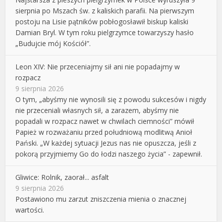
sierpnia po Mszach św. z kaliskich parafii. Na pierwszym
postoju na Lisie pątników pobłogosławił biskup kaliski
Damian Bryl. W tym roku pielgrzymce towarzyszy hasło
„Budujcie mój Kościół”.
Leon XIV: Nie przeceniajmy sił ani nie popadajmy w
rozpacz
9 sierpnia 2026
O tym, „abyśmy nie wynosili się z powodu sukcesów i nigdy
nie przeceniali własnych sił, a zarazem, abyśmy nie
popadali w rozpacz nawet w chwilach ciemności” mówił
Papież w rozważaniu przed południową modlitwą Anioł
Pański. „W każdej sytuacji Jezus nas nie opuszcza, jeśli z
pokorą przyjmiemy Go do łodzi naszego życia” - zapewnił.
Gliwice: Rolnik, zaorał... asfalt
9 sierpnia 2026
Postawiono mu zarzut zniszczenia mienia o znacznej
wartości.