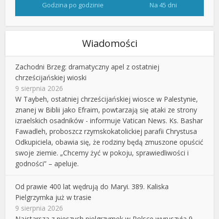
Godzina po godzinie
Na 45 dni
Wiadomości
Zachodni Brzeg: dramatyczny apel z ostatniej
chrześcijańskiej wioski
9 sierpnia 2026
W Taybeh, ostatniej chrześcijańskiej wiosce w Palestynie,
znanej w Biblii jako Efraim, powtarzają się ataki ze strony
izraelskich osadników - informuje Vatican News. Ks. Bashar
Fawadleh, proboszcz rzymskokatolickiej parafii Chrystusa
Odkupiciela, obawia się, że rodziny będą zmuszone opuścić
swoje ziemie. „Chcemy żyć w pokoju, sprawiedliwości i
godności” – apeluje.
Od prawie 400 lat wędrują do Maryi. 389. Kaliska
Pielgrzymka już w trasie
9 sierpnia 2026
Najstarsza z pieszych pielgrzymek w Polsce wyruszyła 9