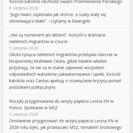
Kościół katolicki obchodzi święto Przemienienia Pańskiego
6 sierpnia 2026
"Jego twarz zajaśniała jak słońce, a szaty stały się
olśniewająco białe" - czytamy w Ewangelii.
„Nie są numerami ani aktami”. Kościół o dramacie
nieletnich migrantów w Ceucie
5 sierpnia 2026
Około tysiąca nieletnich migrantów przebywa obecnie w
hiszpańskiej eksklawie Ceuta, gdzie lokalne władze
przyznają, że nie są w stanie zapewnić wszystkim
odpowiednich warunków zakwaterowania i opieki. Kościół
katolicki oraz Caritas apelują o rozwiązanie kryzysu ponad
podziałami politycznymi.
Ruszyły przygotowania do wizyty papieża Leona XIV w
Polsce. Spotkanie w MSZ
5 sierpnia 2026
Omówienie przygotowań do wizyty papieża Leona XIV w
2028 roku było, jak przekazało MSZ, tematem środowego