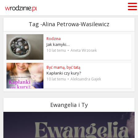
Tag -Alina Petrowa-Wasilewicz
Rodzina
Jak kamyki…
10 lat temu
Aneta Wrzosek
Być mamą, być tatą
Kapłanki czy kury?
10 lat temu
Aleksandra Gajek
Ewangelia i Ty