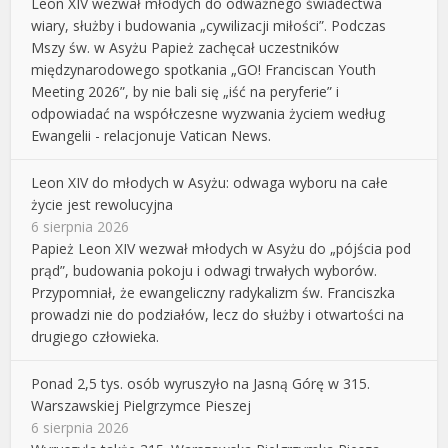
Leon XIV wezwał młodych do odważnego świadectwa
wiary, służby i budowania „cywilizacji miłości”. Podczas
Mszy św. w Asyżu Papież zachęcał uczestników
międzynarodowego spotkania „GO! Franciscan Youth
Meeting 2026”, by nie bali się „iść na peryferie” i
odpowiadać na współczesne wyzwania życiem według
Ewangelii - relacjonuje Vatican News.
Leon XIV do młodych w Asyżu: odwaga wyboru na całe
życie jest rewolucyjna
6 sierpnia 2026
Papież Leon XIV wezwał młodych w Asyżu do „pójścia pod
prąd”, budowania pokoju i odwagi trwałych wyborów.
Przypomniał, że ewangeliczny radykalizm św. Franciszka
prowadzi nie do podziałów, lecz do służby i otwartości na
drugiego człowieka.
Ponad 2,5 tys. osób wyruszyło na Jasną Górę w 315.
Warszawskiej Pielgrzymce Pieszej
6 sierpnia 2026