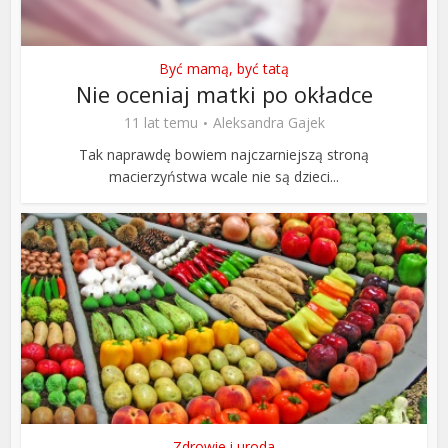
Być mamą, być tatą
Nie oceniaj matki po okładce
11 lat temu
Aleksandra Gajek
Tak naprawdę bowiem najczarniejszą stroną
macierzyństwa wcale nie są dzieci...
Zdrowie i uroda