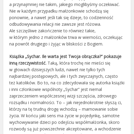
a przynajmniej nie takim, jakiego moglibyśmy oczekiwać.
Nie w każdym przypadku małżonkowie schodzą się
ponownie, a nawet jeśli tak się dzieje, to codzienność
odbudowywania relacji nie zawsze jest różowa.
Ale szczęśliwe zakończenie to również takie,
w którym jedno z małżonków trwa w wierności, oczekując
na powrót drugiego i żyjąc w bliskości z Bogiem.
Książka „Sychar. Ile warta jest Twoja obrączka?” pokazuje
inną rzeczywistość.
Taką, która trochę nie mieści się
w głowach dzisiejszych ludzi, nawet nie tylko tych
najbardziej postępowych, ale i tych zwyczajnych, często
też katolików. Bo to, na co zdecydowała się autorka książki
i inni członkowie wspólnoty „Sychar” jest niemal
zaprzeczeniem współczesnej wizji szczęścia, zdrowego
rozsądku i normalności. To – jak niejednokrotnie słyszą ci,
którzy na tę trudną drogę wchodzą – marnowanie sobie
życia. W końcu jaki sens ma życie w pojedynkę, samotne
wychowywanie dzieci po odejściu współmałżonka, skoro
rozwody są już powszechnie akceptowane, a wchodzenie