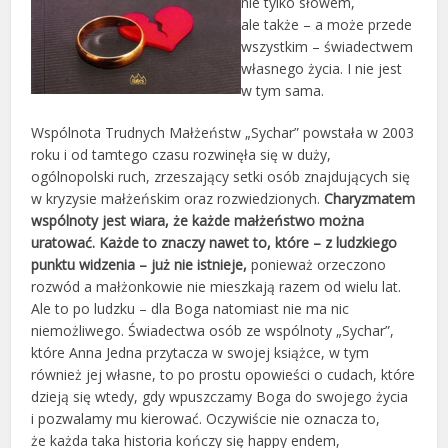
nie tylko słowem,
ale także – a może przede
wszystkim – świadectwem
własnego życia. I nie jest
w tym sama.
Wspólnota Trudnych Małżeństw „Sychar” powstała w 2003
roku i od tamtego czasu rozwinęła się w duży,
ogólnopolski ruch, zrzeszający setki osób znajdujących się
w kryzysie małżeńskim oraz rozwiedzionych.
Charyzmatem
wspólnoty jest wiara, że każde małżeństwo można
uratować. Każde to znaczy nawet to, które – z ludzkiego
punktu widzenia – już nie istnieje,
ponieważ orzeczono
rozwód a małżonkowie nie mieszkają razem od wielu lat.
Ale to po ludzku – dla Boga natomiast nie ma nic
niemożliwego. Świadectwa osób ze wspólnoty „Sychar”,
które Anna Jedna przytacza w swojej książce, w tym
również jej własne, to po prostu opowieści o cudach, które
dzieją się wtedy, gdy wpuszczamy Boga do swojego życia
i pozwalamy mu kierować. Oczywiście nie oznacza to,
że każda taka historia kończy się happy endem,