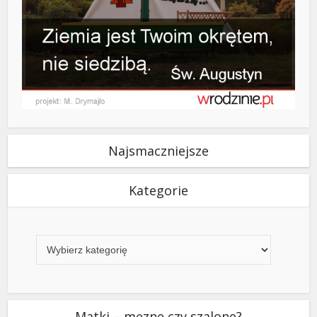
Najsmaczniejsze
Kategorie
Kategorie
Matki – męzne czy szalone?