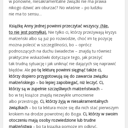
w ponowne, niesakramentalne związki nie ma prawa
nikogo dziwić ani oburzać? No właśnie – po ludzku
nie ma to sensu…
Książkę Anny Jednej powinni przeczytać wszyscy.
(Nie,
to nie jest pomyłka).
Nie tylko ci, którzy przeżywają kryzys
małżeński albo są już po rozwodzie, choć im tę pozycję
można polecić w szczególności, bo – oprócz
podnoszących na duchu świadectw – znajdą tu również
praktyczne wskazówki dotyczące tego, jak przeżyć
tak trudną sytuację i jak uniknąć nie dających się naprawić
błędów. Ale
po tę lekturę powinni sięgnąć także ci,
którzy dopiero przygotowują się do zawarcia związku
małżeńskiego – bo lepiej zapobiegać, niż leczyć.
Ci,
którzy są w zupełnie szczęśliwych małżeństwach
–
bo w tej książce znajdą niezwykłe umocnienie
albo przestrogę.
Ci, którzy żyją w niesakramentalnych
związkach
– bo ta lektura może się dla nich stać pierwszym
krokiem na drodze powrotnej do Boga.
Ci, którzy w swoim
otoczeniu mają osoby rozwiedzione lub trudne
małżeństwa
– bo ta książka pomoże im odkryć,