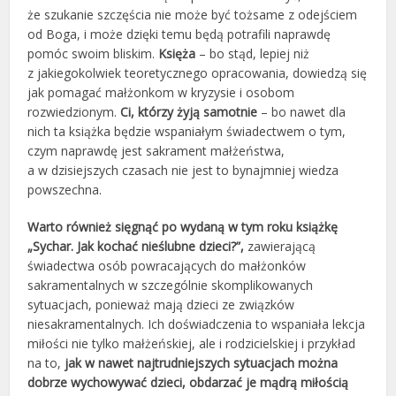
że szukanie szczęścia nie może być tożsame z odejściem
od Boga, i może dzięki temu będą potrafili naprawdę
pomóc swoim bliskim.
Księża
– bo stąd, lepiej niż
z jakiegokolwiek teoretycznego opracowania, dowiedzą się
jak pomagać małżonkom w kryzysie i osobom
rozwiedzionym.
Ci, którzy żyją samotnie
– bo nawet dla
nich ta książka będzie wspaniałym świadectwem o tym,
czym naprawdę jest sakrament małżeństwa,
a w dzisiejszych czasach nie jest to bynajmniej wiedza
powszechna.
Warto również sięgnąć po wydaną w tym roku książkę
„Sychar. Jak kochać nieślubne dzieci?”,
zawierającą
świadectwa osób powracających do małżonków
sakramentalnych w szczególnie skomplikowanych
sytuacjach, ponieważ mają dzieci ze związków
niesakramentalnych. Ich doświadczenia to wspaniała lekcja
miłości nie tylko małżeńskiej, ale i rodzicielskiej i przykład
na to,
jak w nawet najtrudniejszych sytuacjach można
dobrze wychowywać dzieci, obdarzać je mądrą miłością