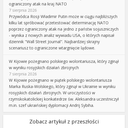
ograniczony atak na kraj NATO
7 sierpnia 2026
Przywódca Rosji Władimir Putin może w ciągu najbliższych
kilku lat spróbować przetestować determinację NATO
poprzez ograniczony atak na jedno z państw sojuszniczych
- wynika z nowych analiz wywiadu USA, o których napisał
dziennik "Wall Street Journal". Najbardziej skrajny
scenariusz to ograniczone wtargnięcie lądowe.
W Kijowie pożegnano polskiego wolontariusza, który zginął
w wyniku rosyjskich działań zbrojnych
7 sierpnia 2026
W Kijowie pożegnano w piątek polskiego wolontariusza
Marka Ruska-Wolskiego, który zginął w Ukrainie w wyniku
rosyjskich działań zbrojnych. W uroczystości w
rzymskokatolickiej konkatedrze św. Aleksandra uczestniczył
m.in. szef ukraińskiej dyplomacji Andrij Sybiha.
Zobacz artykuł z przeszłości