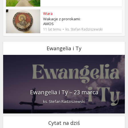
Wiara
Wakacje z prorokami:
AMOS
11 lat temu
ks. Stefan Radziszewski
Ewangelia i Ty
Ewangelia i Ty – 23 marca
ks. Stefan Radziszewski
Cytat na dziś