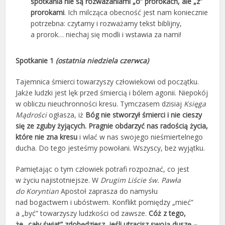
spotkania nie są rozważaniami „o” prorokach, ale „z”
prorokami
. Ich milcząca obecność jest nam koniecznie
potrzebna: czytamy i rozważamy tekst biblijny,
a prorok… niechaj się modli i wstawia za nami!
Spotkanie 1
(ostatnia niedziela czerwca)
Tajemnica śmierci towarzyszy człowiekowi od początku.
Jakże ludzki jest lęk przed śmiercią i bólem agonii. Niepokój
w obliczu nieuchronności kresu. Tymczasem dzisiaj
Księga
Mądrości
ogłasza, iż
Bóg nie stworzył śmierci i nie cieszy
się ze zguby żyjących. Pragnie obdarzyć nas radością życia,
które nie zna kresu
i wlać w nas swojego nieśmiertelnego
ducha. Do tego jesteśmy powołani. Wszyscy, bez wyjątku.
Pamiętając o tym człowiek potrafi rozpoznać, co jest
w życiu najistotniejsze. W
Drugim Liście św. Pawła
do Koryntian
Apostoł zaprasza do namysłu
nad bogactwem i ubóstwem. Konflikt pomiędzy „mieć”
a „być” towarzyszy ludzkości od zawsze.
Cóż z tego,
że „cały świat” zdobędziesz, jeśli utracisz swoją duszę –