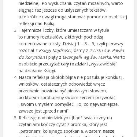
niedzielnej. Po wysłuchaniu czytań mszalnych, warto
sięgnąć raz jeszcze do usłyszanych tekstów,
a te krótkie uwagi mogą stanowić pomoc do osobistej
refleksji nad Biblią.
Tajemnicze liczby, które umieszczam w tytule
to numery rozdziałów, z których pochodzą
komentowane teksty. Dzisiaj 1 – 8 – 5, czyli pierwszy
rozdział z
Księgi Mądrości,
ósmy z
2 Listu św. Pawła
do Koryntian
i piąty z
Ewangelii wg św. Marka
. Warto
osobiście
przeczytać cały rozdział
i „wystawić się”
na działanie Księgi.
Nasza refleksja okołobiblijna nie poszukuje konkluzji,
wniosków, ostatecznych odpowiedzi; wręcz
przeciwnie: powinna być pierwszym słowem,
po którym spróbujemy swoim sercem przywołać
i swoim umysłem pomyśleć. To, co najważniejsze,
zawsze jest „przed nami”.
Refleksję nad niedzielnymi (bądź świątecznymi)
czytaniami kończy cytat z proroka, który jest
„patronem” kolejnego spotkania. A zatem
nasze