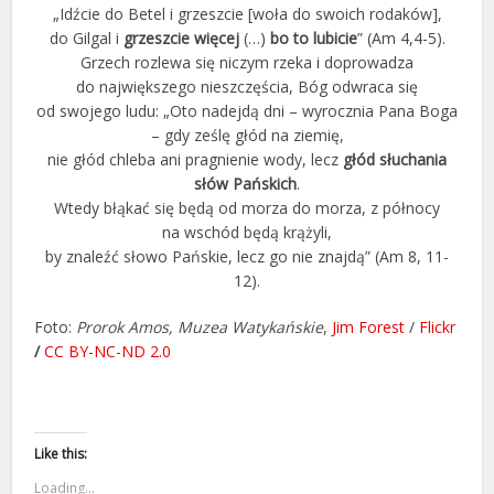
„Idźcie do Betel i grzeszcie [woła do swoich rodaków],
do Gilgal i
grzeszcie więcej
(…)
bo to lubicie
” (Am 4,4-5).
Grzech rozlewa się niczym rzeka i doprowadza
do największego nieszczęścia, Bóg odwraca się
od swojego ludu: „Oto nadejdą dni – wyrocznia Pana Boga
– gdy ześlę głód na ziemię,
nie głód chleba ani pragnienie wody, lecz
głód słuchania
słów Pańskich
.
Wtedy błąkać się będą od morza do morza, z północy
na wschód będą krążyli,
by znaleźć słowo Pańskie, lecz go nie znajdą” (Am 8, 11-
12).
Foto:
Prorok Amos, Muzea Watykańskie
,
Jim Forest
/
Flickr
/
CC BY-NC-ND 2.0
Like this:
Loading...