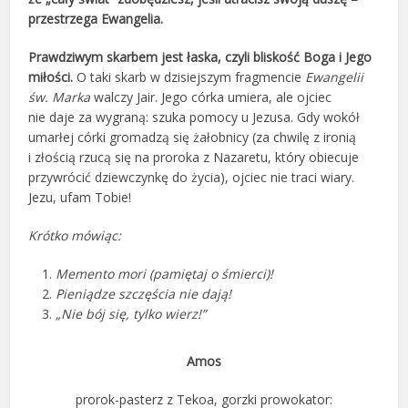
przestrzega Ewangelia.
Prawdziwym skarbem jest łaska, czyli bliskość Boga i Jego
miłości.
O taki skarb w dzisiejszym fragmencie
Ewangelii
św. Marka
walczy Jair. Jego córka umiera, ale ojciec
nie daje za wygraną: szuka pomocy u Jezusa. Gdy wokół
umarłej córki gromadzą się żałobnicy (za chwilę z ironią
i złością rzucą się na proroka z Nazaretu, który obiecuje
przywrócić dziewczynkę do życia), ojciec nie traci wiary.
Jezu, ufam Tobie!
Krótko mówiąc:
Memento mori (pamiętaj o śmierci)!
Pieniądze szczęścia nie dają!
„Nie bój się, tylko wierz!”
Amos
prorok-pasterz z Tekoa, gorzki prowokator: