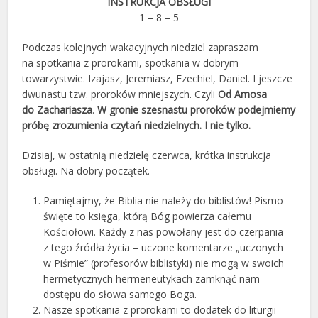
INSTRUKCJA OBSŁUGI
1 – 8 – 5
Podczas kolejnych wakacyjnych niedziel zapraszam
na spotkania z prorokami, spotkania w dobrym
towarzystwie. Izajasz, Jeremiasz, Ezechiel, Daniel. I jeszcze
dwunastu tzw. proroków mniejszych. Czyli
Od Amosa
do Zachariasza
.
W gronie szesnastu proroków podejmiemy
próbę zrozumienia czytań niedzielnych.
I nie tylko.
Dzisiaj, w ostatnią niedzielę czerwca, krótka instrukcja
obsługi. Na dobry początek.
Pamiętajmy, że Biblia nie należy do biblistów! Pismo
święte to księga, którą Bóg powierza całemu
Kościołowi. Każdy z nas powołany jest do czerpania
z tego źródła życia – uczone komentarze „uczonych
w Piśmie” (profesorów biblistyki) nie mogą w swoich
hermetycznych hermeneutykach zamknąć nam
dostępu do słowa samego Boga.
Nasze spotkania z prorokami to dodatek do liturgii