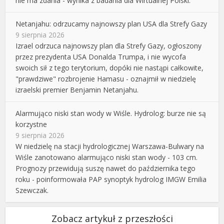
nie ma zdania - wynika z badania dla Wirtualnej Polski.
Netanjahu: odrzucamy najnowszy plan USA dla Strefy Gazy
9 sierpnia 2026
Izrael odrzuca najnowszy plan dla Strefy Gazy, ogłoszony
przez prezydenta USA Donalda Trumpa, i nie wycofa
swoich sił z tego terytorium, dopóki nie nastąpi całkowite,
"prawdziwe" rozbrojenie Hamasu - oznajmił w niedzielę
izraelski premier Benjamin Netanjahu.
Alarmująco niski stan wody w Wiśle. Hydrolog: burze nie są
korzystne
9 sierpnia 2026
W niedzielę na stacji hydrologicznej Warszawa-Bulwary na
Wiśle zanotowano alarmująco niski stan wody - 103 cm.
Prognozy przewidują suszę nawet do października tego
roku - poinformowała PAP synoptyk hydrolog IMGW Emilia
Szewczak.
Zobacz artykuł z przeszłości