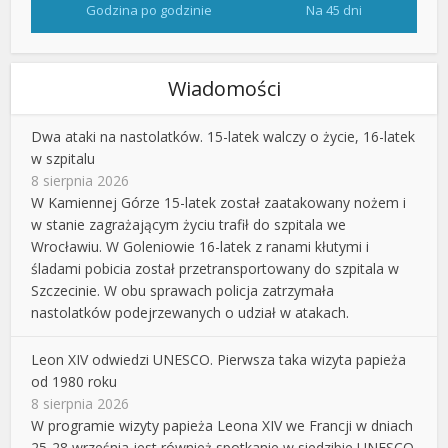
Godzina po godzinie
Na 45 dni
Wiadomości
Dwa ataki na nastolatków. 15-latek walczy o życie, 16-latek
w szpitalu
8 sierpnia 2026
W Kamiennej Górze 15-latek został zaatakowany nożem i
w stanie zagrażającym życiu trafił do szpitala we
Wrocławiu. W Goleniowie 16-latek z ranami kłutymi i
śladami pobicia został przetransportowany do szpitala w
Szczecinie. W obu sprawach policja zatrzymała
nastolatków podejrzewanych o udział w atakach.
Leon XIV odwiedzi UNESCO. Pierwsza taka wizyta papieża
od 1980 roku
8 sierpnia 2026
W programie wizyty papieża Leona XIV we Francji w dniach
25-28 września jest również spotkanie w siedzibie UNESCO