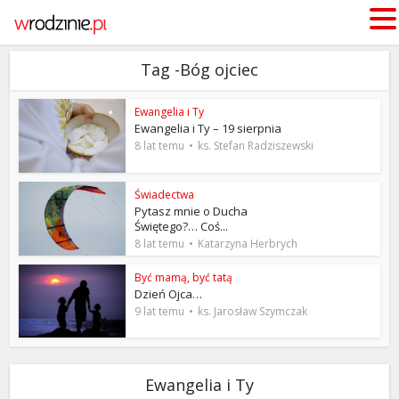
Tag -Bóg ojciec
Ewangelia i Ty
Ewangelia i Ty – 19 sierpnia
8 lat temu
ks. Stefan Radziszewski
Świadectwa
Pytasz mnie o Ducha
Świętego?… Coś...
8 lat temu
Katarzyna Herbrych
Być mamą, być tatą
Dzień Ojca…
9 lat temu
ks. Jarosław Szymczak
Ewangelia i Ty