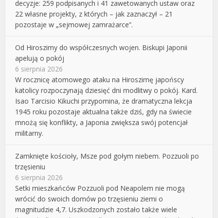
decyzje: 259 podpisanych i 41 zawetowanych ustaw oraz
22 własne projekty, z których – jak zaznaczył – 21
pozostaje w „sejmowej zamrażarce”.
Od Hiroszimy do współczesnych wojen. Biskupi Japonii
apelują o pokój
6 sierpnia 2026
W rocznicę atomowego ataku na Hiroszimę japońscy
katolicy rozpoczynają dziesięć dni modlitwy o pokój. Kard.
Isao Tarcisio Kikuchi przypomina, że dramatyczna lekcja
1945 roku pozostaje aktualna także dziś, gdy na świecie
mnożą się konflikty, a Japonia zwiększa swój potencjał
militarny.
Zamknięte kościoły, Msze pod gołym niebem. Pozzuoli po
trzęsieniu
6 sierpnia 2026
Setki mieszkańców Pozzuoli pod Neapolem nie mogą
wrócić do swoich domów po trzęsieniu ziemi o
magnitudzie 4,7. Uszkodzonych zostało także wiele