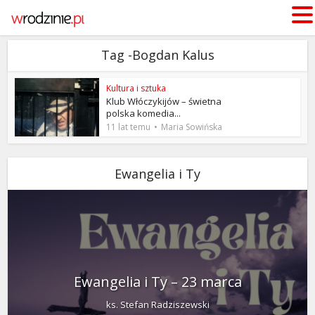
Tag -Bogdan Kalus
Kultura i sztuka
Klub Włóczykijów – świetna
polska komedia...
11 lat temu
Maria Sowińska
Ewangelia i Ty
Ewangelia i Ty – 23 marca
ks. Stefan Radziszewski