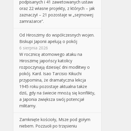
podpisanych i 41 zawetowanych ustaw
oraz 22 własne projekty, z których – jak
zaznaczył – 21 pozostaje w „sejmowej
zamrażarce”.
Od Hiroszimy do współczesnych wojen.
Biskupi Japonii apelują o pokój
6 sierpnia 2026
W rocznicę atomowego ataku na
Hiroszimę japońscy katolicy
rozpoczynają dziesięć dni modlitwy o
pokój. Kard. Isao Tarcisio Kikuchi
przypomina, że dramatyczna lekcja
1945 roku pozostaje aktualna także
dziś, gdy na świecie mnożą się konflikty,
a Japonia zwiększa swój potencjał
militarny.
Zamknięte kościoły, Msze pod gołym
niebem. Pozzuoli po trzęsieniu