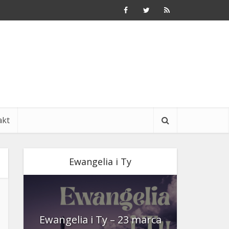
akt
Ewangelia i Ty
nia
Ewangelia i Ty – 23 marca
Ewangeli