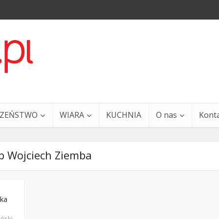
CZEŃSTWO
WIARA
KUCHNIA
O nas
Kont
p Wojciech Ziemba
ska
a i Ty – 29 grudnia
Ewangelia i Ty – 27 grud
iński