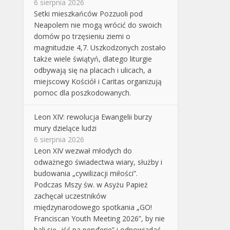
6 sierpnia 2026
Setki mieszkańców Pozzuoli pod
Neapolem nie mogą wrócić do swoich
domów po trzęsieniu ziemi o
magnitudzie 4,7. Uszkodzonych zostało
także wiele świątyń, dlatego liturgie
odbywają się na placach i ulicach, a
miejscowy Kościół i Caritas organizują
pomoc dla poszkodowanych.
Leon XIV: rewolucja Ewangelii burzy
mury dzielące ludzi
6 sierpnia 2026
Leon XIV wezwał młodych do
odważnego świadectwa wiary, służby i
budowania „cywilizacji miłości”.
Podczas Mszy św. w Asyżu Papież
zachęcał uczestników
międzynarodowego spotkania „GO!
Franciscan Youth Meeting 2026”, by nie
bali się „iść na peryferie” i odpowiadać