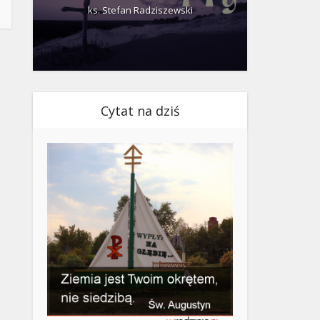
ks. Stefan Radziszewski
ks.
Cytat na dziś