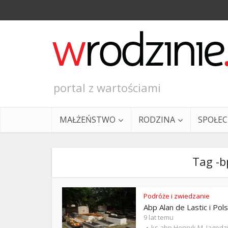
portal z wartościami
MAŁŻEŃSTWO
RODZINA
SPOŁE
Tag -b
Podróże i zwiedzanie
Abp Alan de Lastic i Pol
Ewangeli
9 lat temu
ks.abp Henryk M. Jagodz