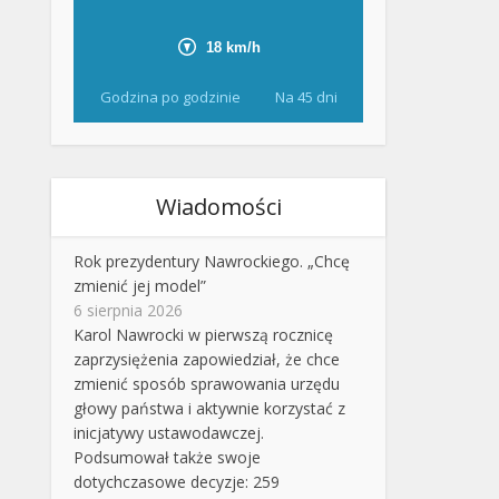
Godzina po godzinie
Na 45 dni
Wiadomości
Rok prezydentury Nawrockiego. „Chcę
zmienić jej model”
6 sierpnia 2026
Karol Nawrocki w pierwszą rocznicę
zaprzysiężenia zapowiedział, że chce
zmienić sposób sprawowania urzędu
głowy państwa i aktywnie korzystać z
inicjatywy ustawodawczej.
Podsumował także swoje
dotychczasowe decyzje: 259