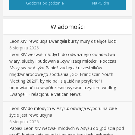
Godzina po godzinie
Na 45 dni
Wiadomości
Leon XIV: rewolucja Ewangelii burzy mury dzielące ludzi
6 sierpnia 2026
Leon XIV wezwał młodych do odważnego świadectwa
wiary, służby i budowania „cywilizacji miłości”. Podczas
Mszy św. w Asyżu Papież zachęcał uczestników
międzynarodowego spotkania „GO! Franciscan Youth
Meeting 2026”, by nie bali się „iść na peryferie” i
odpowiadać na współczesne wyzwania życiem według
Ewangelii - relacjonuje Vatican News.
Leon XIV do młodych w Asyżu: odwaga wyboru na całe
życie jest rewolucyjna
6 sierpnia 2026
Papież Leon XIV wezwał młodych w Asyżu do „pójścia pod
prąd”, budowania pokoju i odwagi trwałych wyborów.