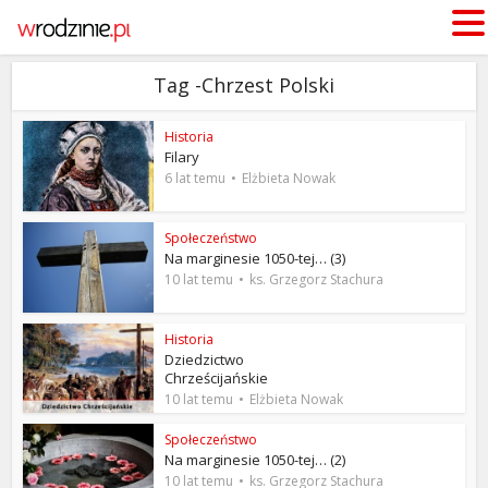
Tag -Chrzest Polski
Historia
Filary
6 lat temu
Elżbieta Nowak
Społeczeństwo
Na marginesie 1050-tej… (3)
10 lat temu
ks. Grzegorz Stachura
Historia
Dziedzictwo
Chrześcijańskie
10 lat temu
Elżbieta Nowak
Społeczeństwo
Na marginesie 1050-tej… (2)
10 lat temu
ks. Grzegorz Stachura