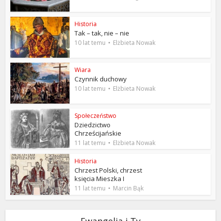
Historia
Tak – tak, nie – nie
10 lat temu
Elżbieta Nowak
Wiara
Czynnik duchowy
10 lat temu
Elżbieta Nowak
Społeczeństwo
Dziedzictwo
Chrześcijańskie
11 lat temu
Elżbieta Nowak
Historia
Chrzest Polski, chrzest
księcia Mieszka I
11 lat temu
Marcin Bąk