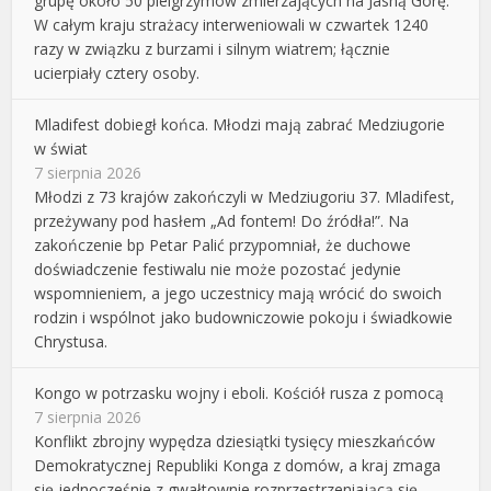
grupę około 50 pielgrzymów zmierzających na Jasną Górę.
W całym kraju strażacy interweniowali w czwartek 1240
razy w związku z burzami i silnym wiatrem; łącznie
ucierpiały cztery osoby.
Mladifest dobiegł końca. Młodzi mają zabrać Medziugorie
w świat
7 sierpnia 2026
Młodzi z 73 krajów zakończyli w Medziugoriu 37. Mladifest,
przeżywany pod hasłem „Ad fontem! Do źródła!”. Na
zakończenie bp Petar Palić przypomniał, że duchowe
doświadczenie festiwalu nie może pozostać jedynie
wspomnieniem, a jego uczestnicy mają wrócić do swoich
rodzin i wspólnot jako budowniczowie pokoju i świadkowie
Chrystusa.
Kongo w potrzasku wojny i eboli. Kościół rusza z pomocą
7 sierpnia 2026
Konflikt zbrojny wypędza dziesiątki tysięcy mieszkańców
Demokratycznej Republiki Konga z domów, a kraj zmaga
się jednocześnie z gwałtownie rozprzestrzeniającą się