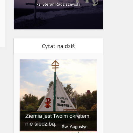
ks. Stefan Radziszewski
ks.
Cytat na dziś