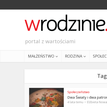
portal z wartościami
MAŁŻEŃSTWO
RODZINA
SPOŁE
Tag
Społeczeństwo
Dwa Światy i dwa patro
Ewangeli
4 lata temu
Elżbieta Now