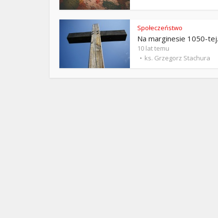
ks. 
Społeczeństwo
Na marginesie 1050-tej
10 lat temu
ks. Grzegorz Stachura