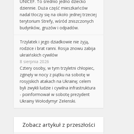
UNICEF. To średnio jedno dziecko
dziennie. Duża część mieszkańców
nadal tłoczy się na około jednej trzeciej
terytorium Strefy, wśród zniszczonych
budynków, gruzów i odpadów.
Trzylatek i jego dziadkowie nie żyją,
rodzice i brat ranni. Rosja znowu zabija
ukraińskich cywilów
8 sierpnia 2026
Cztery osoby, w tym trzyletni chłopiec,
zginęły w nocy z piątku na sobotę w
rosyjskich atakach na Ukrainę; celem
byli zwykli ludzie i cywilna infrastruktura
- poinformował w sobotę prezydent
Ukrainy Wołodymyr Zełenski.
Zobacz artykuł z przeszłości