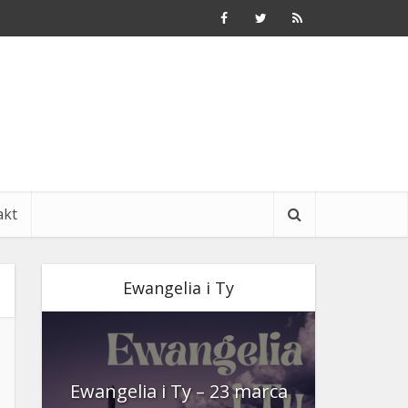
akt
Ewangelia i Ty
nia
Ewangelia i Ty – 23 marca
Ewangeli