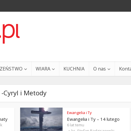
CZEŃSTWO
WIARA
KUCHNIA
O nas
Kont
 -Cyryl i Metody
Ewangelia i Ty
naty
Ewangelia i Ty – 14 lutego
a i Ty – 29 grudnia
Ewangelia i Ty – 27 grud
ak
6 lat temu
ks. Stefan Radziszewski