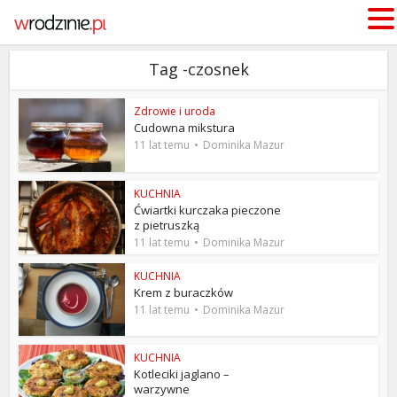
Tag -czosnek
Zdrowie i uroda
Cudowna mikstura
11 lat temu
Dominika Mazur
KUCHNIA
Ćwiartki kurczaka pieczone
z pietruszką
11 lat temu
Dominika Mazur
KUCHNIA
Krem z buraczków
11 lat temu
Dominika Mazur
KUCHNIA
Kotleciki jaglano –
warzywne