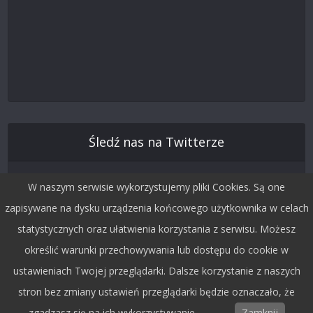
Śledź nas na Twitterze
W naszym serwisie wykorzystujemy pliki Cookies. Są one
zapisywane na dysku urządzenia końcowego użytkownika w celach
statystycznych oraz ułatwienia korzystania z serwisu. Możesz
określić warunki przechowywania lub dostępu do cookie w
ustawieniach Twojej przeglądarki. Dalsze korzystanie z naszych
stron bez zmiany ustawień przeglądarki będzie oznaczało, że
Copyright © 2015 by Dobra Fala.
zgadzasz się na ich wykorzystywanie.
Zamknij