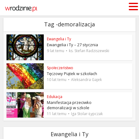
Tag -demoralizacja
Ewangelia i Ty
Ewangelia i Ty – 27 stycznia
9 lat temu
ks. Stefan Radziszewski
Społeczeństwo
Tęczowy Piątek w szkołach
10 lat temu
Aleksandra Gajek
Edukacja
Manifestacja przeciwko
demoralizacji w szkole
11 lat temu
Iga Stolar-Łypczak
Ewangelia i Ty