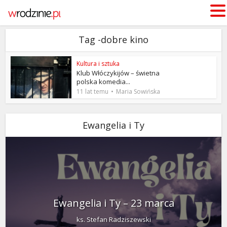
Tag -dobre kino
Kultura i sztuka
Klub Włóczykijów – świetna
polska komedia...
11 lat temu
Maria Sowińska
Ewangelia i Ty
Ewangelia i Ty – 23 marca
ks. Stefan Radziszewski