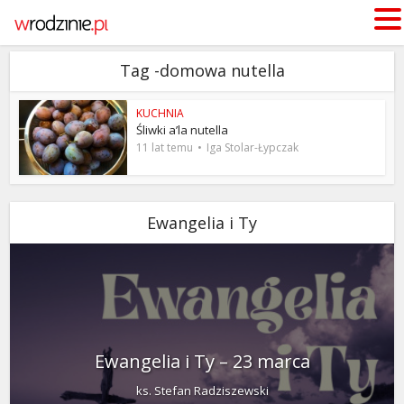
Tag -domowa nutella
KUCHNIA
Śliwki a’la nutella
11 lat temu
Iga Stolar-Łypczak
Ewangelia i Ty
Ewangelia i Ty – 23 marca
ks. Stefan Radziszewski