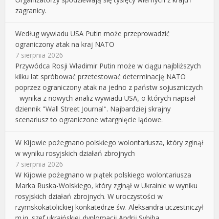
zagranicy.
Według wywiadu USA Putin może przeprowadzić
ograniczony atak na kraj NATO
7 sierpnia 2026
Przywódca Rosji Władimir Putin może w ciągu najbliższych
kilku lat spróbować przetestować determinację NATO
poprzez ograniczony atak na jedno z państw sojuszniczych
- wynika z nowych analiz wywiadu USA, o których napisał
dziennik "Wall Street Journal". Najbardziej skrajny
scenariusz to ograniczone wtargnięcie lądowe.
W Kijowie pożegnano polskiego wolontariusza, który zginął
w wyniku rosyjskich działań zbrojnych
7 sierpnia 2026
W Kijowie pożegnano w piątek polskiego wolontariusza
Marka Ruska-Wolskiego, który zginął w Ukrainie w wyniku
rosyjskich działań zbrojnych. W uroczystości w
rzymskokatolickiej konkatedrze św. Aleksandra uczestniczył
m.in. szef ukraińskiej dyplomacji Andrij Sybiha.