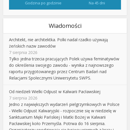
Godzina po godzinie
Na 45 dni
Wiadomości
Architekt, nie architektka. Polki nadal rzadko używają
żeńskich nazw zawodów
7 sierpnia 2026
Tylko jedna trzecia pracujących Polek używa feminatywów
do określenia swojego zawodu - wynika z najnowszego
raportu przygotowanego przez Centrum Badań nad
Relacjami Społecznymi Uniwersytetu SWPS.
Od niedzieli Wielki Odpust w Kalwarii Pacławskiej
7 sierpnia 2026
Jedno z największych wydarzeń pielgrzymkowych w Polsce
- Wielki Odpust Kalwaryjski - rozpocznie się w niedzielę w
Sanktuarium Męki Pańskiej i Matki Bożej w Kalwarii
Pacławskiej koło Przemyśla. Potrwa do 16 sierpnia.
Organizatorzy spodziewają się tysięcy wiernych z kraju i