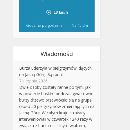
Godzina po godzinie
Na 45 dni
Wiadomości
Burza uderzyła w pielgrzymów idących
na Jasną Górę. Są ranni
7 sierpnia 2026
Dwie osoby zostały ranne po tym, jak
w powiecie buskim podczas gwałtownej
burzy drzewo przewróciło się na grupę
około 50 pielgrzymów zmierzających na
Jasną Górę. W całym kraju strażacy
interweniowali w czwartek 1240 razy w
związku z burzami i silnym wiatrem;