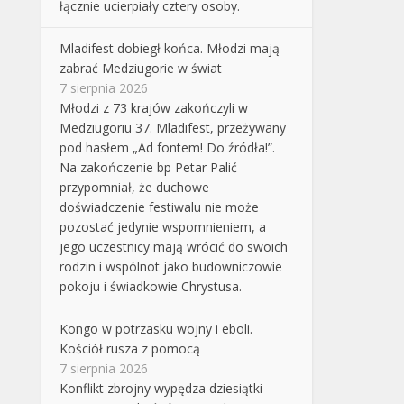
łącznie ucierpiały cztery osoby.
Mladifest dobiegł końca. Młodzi mają
zabrać Medziugorie w świat
7 sierpnia 2026
Młodzi z 73 krajów zakończyli w
Medziugoriu 37. Mladifest, przeżywany
pod hasłem „Ad fontem! Do źródła!”.
Na zakończenie bp Petar Palić
przypomniał, że duchowe
doświadczenie festiwalu nie może
pozostać jedynie wspomnieniem, a
jego uczestnicy mają wrócić do swoich
rodzin i wspólnot jako budowniczowie
pokoju i świadkowie Chrystusa.
Kongo w potrzasku wojny i eboli.
Kościół rusza z pomocą
7 sierpnia 2026
Konflikt zbrojny wypędza dziesiątki