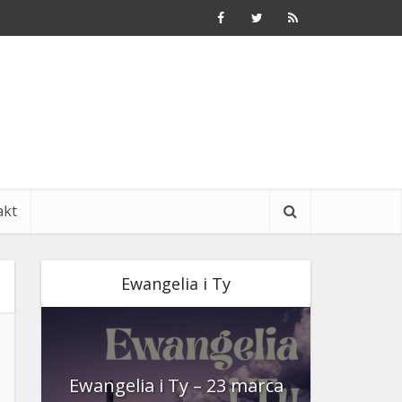
akt
Ewangelia i Ty
nia
Ewangelia i Ty – 23 marca
Ewangeli