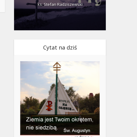
ks. Stefan Radziszewski
ks.
Cytat na dziś