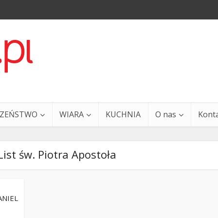
CZEŃSTWO
WIARA
KUCHNIA
O nas
Kont
List św. Piotra Apostoła
ANIEL
a i Ty – 29 grudnia
Ewangelia i Ty – 27 grud