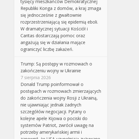
tysięcy mieszkańców Demokratycznej
Republiki Konga z domów, a kraj zmaga
się jednocześnie z gwałtownie
rozprzestrzeniającą się epidemią eboli.
W dramatycznej sytuacji Kościół i
Caritas dostarczają pomoc oraz
angażują się w działania mające
ograniczyć liczbę zakażeń.
Trump: Są postępy w rozmowach o
zakończeniu wojny w Ukrainie
7 sierpnia 2026
Donald Trump poinformował o
postępach w rozmowach zmierzających
do zakończenia wojny Rosji z Ukrainą,
nie ujawniając jednak żadnych
szczegółów negocjacji. Pytany o
kolejne apele Kijowa o pociski do
systemów Patriot, zwrócił uwagę na
potrzeby amerykańskiej armii i
zapewnił, że USA uzupełniają zużywane