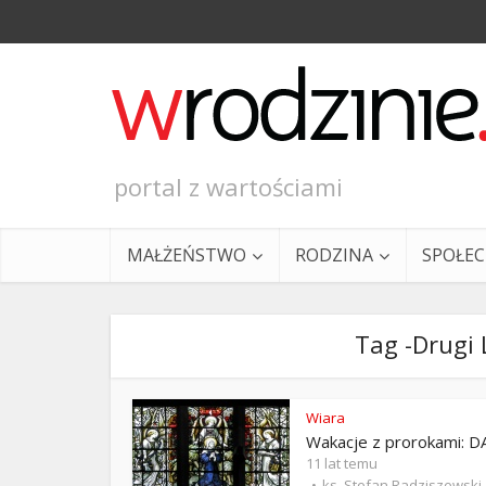
portal z wartościami
MAŁŻEŃSTWO
RODZINA
SPOŁE
Tag -Drugi 
Wiara
Wakacje z prorokami: D
Ewangeli
11 lat temu
ks. Stefan Radziszewski