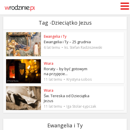
Tag -Dzieciątko Jezus
Ewangelia i Ty
Ewangelia i Ty – 25 grudnia
6 lat temu
ks. Stefan Radziszewski
Wiara
Roraty – by być gotowym
na przyjęcie...
11 lat temu
Krystyna Łobos
Wiara
Św. Tereska od Dzieciątka
Jezus
11 lat temu
Iga Stolar-Łypczak
Ewangelia i Ty