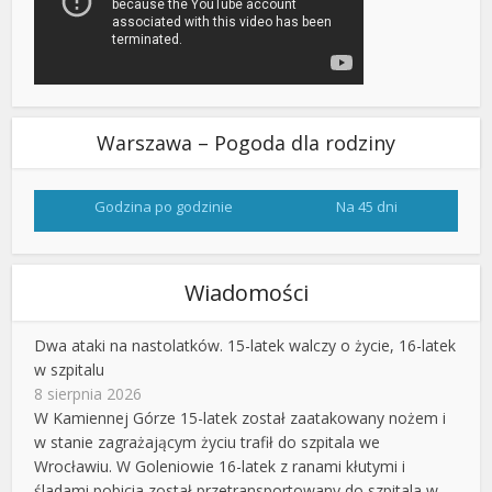
Warszawa – Pogoda dla rodziny
Godzina po godzinie
Na 45 dni
Wiadomości
Dwa ataki na nastolatków. 15-latek walczy o życie, 16-latek
w szpitalu
8 sierpnia 2026
W Kamiennej Górze 15-latek został zaatakowany nożem i
w stanie zagrażającym życiu trafił do szpitala we
Wrocławiu. W Goleniowie 16-latek z ranami kłutymi i
śladami pobicia został przetransportowany do szpitala w