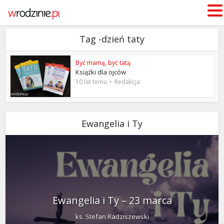
Tag -dzień taty
Być mamą, być tatą
Książki dla ojców
10 lat temu
Redakcja
Ewangelia i Ty
Ewangelia i Ty – 23 marca
ks. Stefan Radziszewski