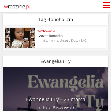
Tag -fonoholizm
Wychowanie
Groźna komórka
11 lat temu
s. Urszula Kłusek SAC
Ewangelia i Ty
Ewangelia i Ty – 23 marca
ks. Stefan Radziszewski