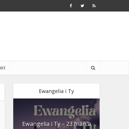
akt
Ewangelia i Ty
nia
Ewangelia i Ty – 23 marca
Ewangeli