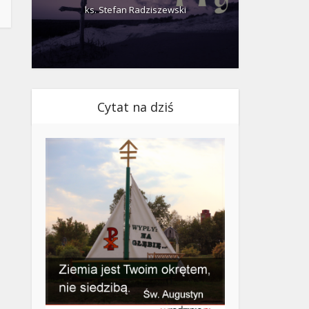
ks. Stefan Radziszewski
ks.
Cytat na dziś