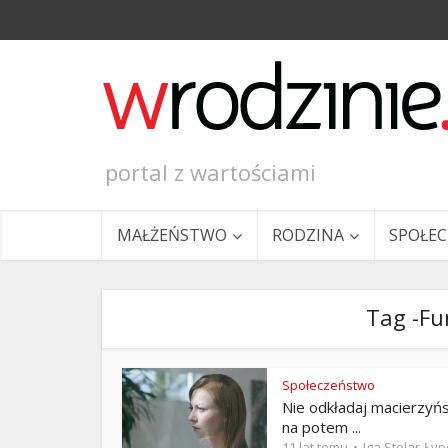
portal z wartościami
MAŁŻEŃSTWO
RODZINA
SPOŁE
Tag -Fu
Społeczeństwo
Nie odkładaj macierzyń
Ewangeli
na potem ...
11 lat temu
Iga Stolar-Ły