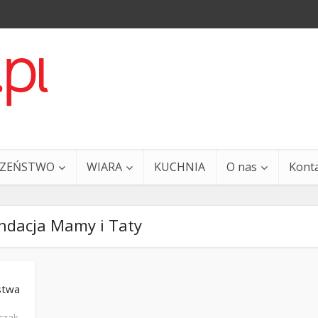
CZEŃSTWO
WIARA
KUCHNIA
O nas
Kont
ndacja Mamy i Taty
stwa
a i Ty – 29 grudnia
Ewangelia i Ty – 27 grud
pczak