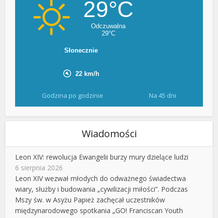
Godzina po godzinie
Na 45 dni
Wiadomości
Leon XIV: rewolucja Ewangelii burzy mury dzielące ludzi
6 sierpnia 2026
Leon XIV wezwał młodych do odważnego świadectwa
wiary, służby i budowania „cywilizacji miłości”. Podczas
Mszy św. w Asyżu Papież zachęcał uczestników
międzynarodowego spotkania „GO! Franciscan Youth