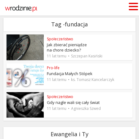
Tag -fundacja
Społeczeństwo
Jak zbierać pieniądze
na chore dziecko?
11 lat temu
Szczepan Kasiński
Pro-life
Fundacja Małych Stópek
11 lat temu
ks. Tomasz Kancelarczyk
Społeczeństwo
Gdy nagle wali się cały świat
11 lat temu
Agnieszka Szwed
Ewangelia i Ty