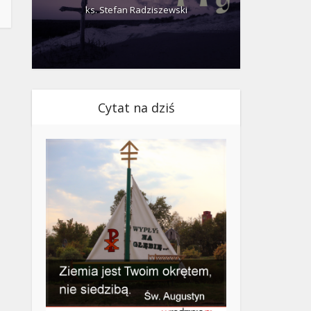
ks. Stefan Radziszewski
ks.
Cytat na dziś