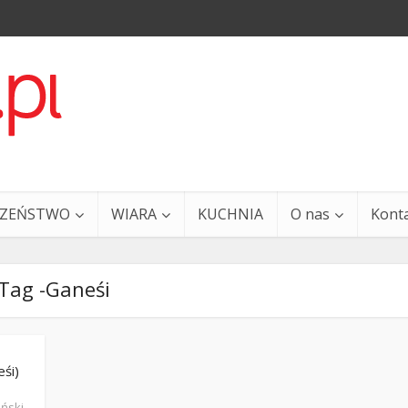
CZEŃSTWO
WIARA
KUCHNIA
O nas
Kont
Tag -Ganeśi
eśi)
a i Ty – 29 grudnia
Ewangelia i Ty – 27 grud
iński