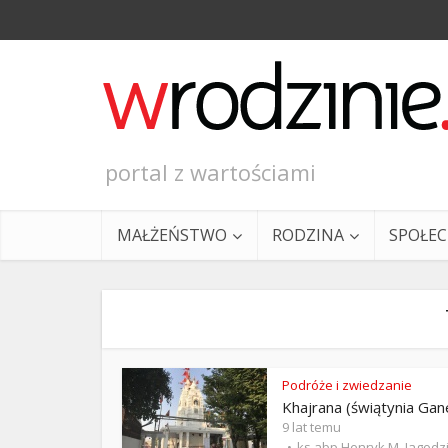
portal z wartościami
MAŁŻEŃSTWO
RODZINA
SPOŁE
Podróże i zwiedzanie
Khajrana (świątynia Gan
Ewangeli
9 lat temu
ks.abp Henryk M. Jagodz