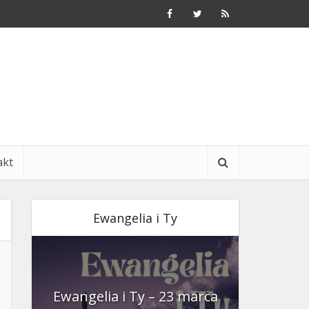
akt
Ewangelia i Ty
nia
Ewangelia i Ty – 23 marca
Ewangeli