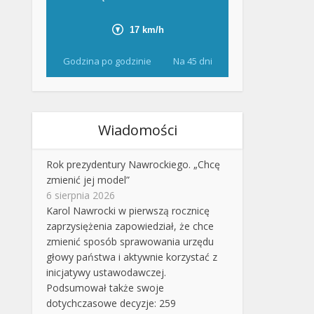
Godzina po godzinie
Na 45 dni
Wiadomości
Rok prezydentury Nawrockiego. „Chcę
zmienić jej model”
6 sierpnia 2026
Karol Nawrocki w pierwszą rocznicę
zaprzysiężenia zapowiedział, że chce
zmienić sposób sprawowania urzędu
głowy państwa i aktywnie korzystać z
inicjatywy ustawodawczej.
Podsumował także swoje
dotychczasowe decyzje: 259