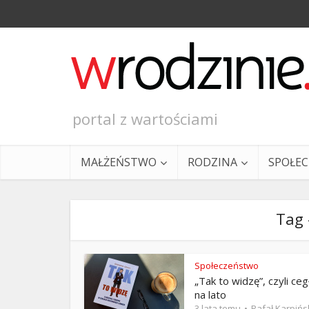
portal z wartościami
MAŁŻEŃSTWO
RODZINA
SPOŁE
Tag 
Społeczeństwo
„Tak to widzę”, czyli ceg
Ewangeli
na lato
3 lata temu
Rafał Karpińs