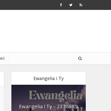
akt
Ewangelia i Ty
nia
Ewangelia i Ty – 23 marca
Ewangeli