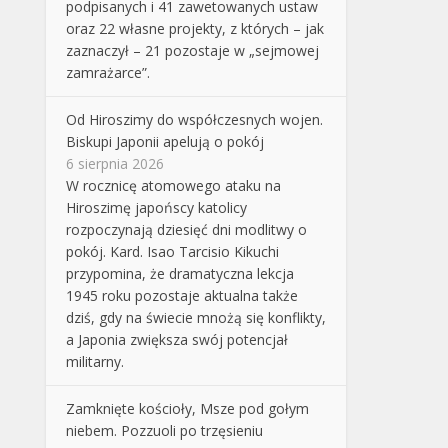
podpisanych i 41 zawetowanych ustaw
oraz 22 własne projekty, z których – jak
zaznaczył – 21 pozostaje w „sejmowej
zamrażarce”.
Od Hiroszimy do współczesnych wojen.
Biskupi Japonii apelują o pokój
6 sierpnia 2026
W rocznicę atomowego ataku na
Hiroszimę japońscy katolicy
rozpoczynają dziesięć dni modlitwy o
pokój. Kard. Isao Tarcisio Kikuchi
przypomina, że dramatyczna lekcja
1945 roku pozostaje aktualna także
dziś, gdy na świecie mnożą się konflikty,
a Japonia zwiększa swój potencjał
militarny.
Zamknięte kościoły, Msze pod gołym
niebem. Pozzuoli po trzęsieniu