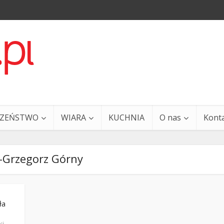
CZEŃSTWO
WIARA
KUCHNIA
O nas
Kont
-Grzegorz Górny
ła
a i Ty – 29 grudnia
Ewangelia i Ty – 27 grud
ki