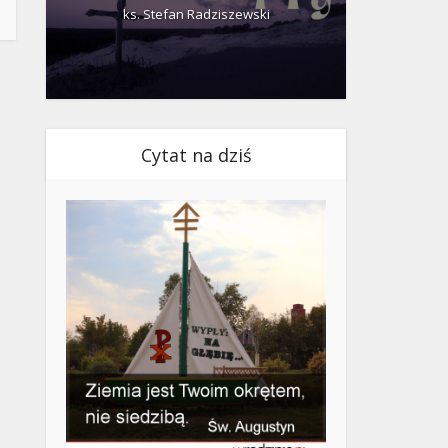
ks. Stefan Radziszewski
ks.
Cytat na dziś