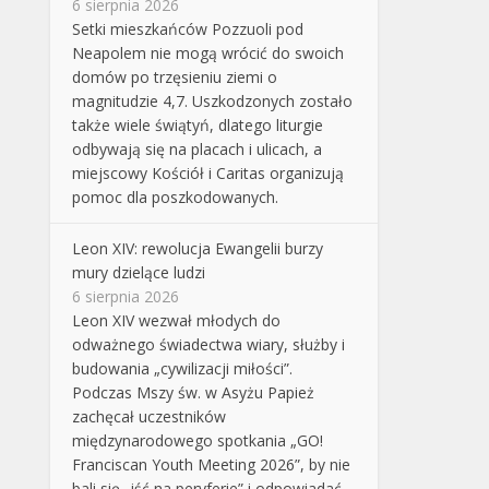
6 sierpnia 2026
Setki mieszkańców Pozzuoli pod
Neapolem nie mogą wrócić do swoich
domów po trzęsieniu ziemi o
magnitudzie 4,7. Uszkodzonych zostało
także wiele świątyń, dlatego liturgie
odbywają się na placach i ulicach, a
miejscowy Kościół i Caritas organizują
pomoc dla poszkodowanych.
Leon XIV: rewolucja Ewangelii burzy
mury dzielące ludzi
6 sierpnia 2026
Leon XIV wezwał młodych do
odważnego świadectwa wiary, służby i
budowania „cywilizacji miłości”.
Podczas Mszy św. w Asyżu Papież
zachęcał uczestników
międzynarodowego spotkania „GO!
Franciscan Youth Meeting 2026”, by nie
bali się „iść na peryferie” i odpowiadać