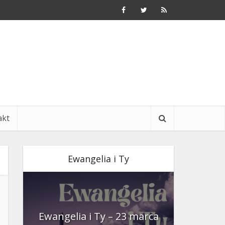
akt
Ewangelia i Ty
nia
Ewangelia i Ty – 23 marca
Ewangeli