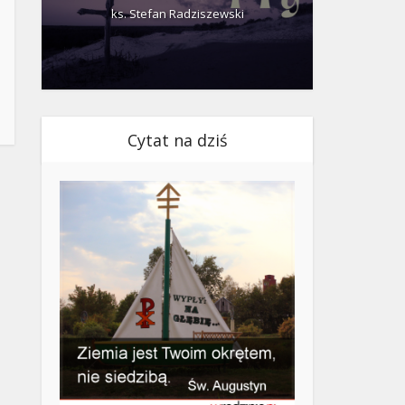
ks. Stefan Radziszewski
ks.
Cytat na dziś