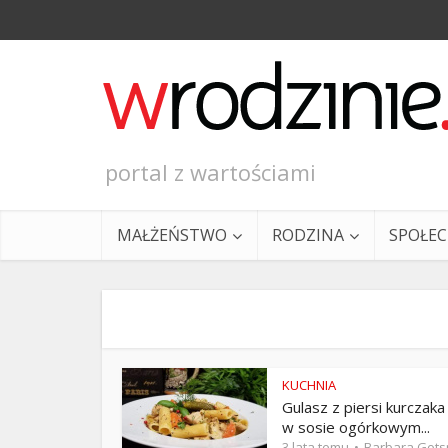
portal z wartościami
MAŁŻEŃSTWO
RODZINA
SPOŁE
KUCHNIA
Gulasz z piersi kurczaka
Ewangeli
w sosie ogórkowym...
3 lata temu
Barbara Got