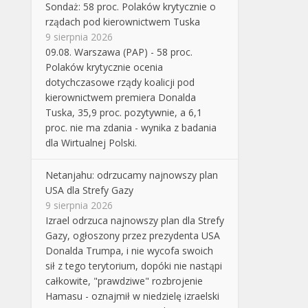
Sondaż: 58 proc. Polaków krytycznie o
rządach pod kierownictwem Tuska
9 sierpnia 2026
09.08. Warszawa (PAP) - 58 proc.
Polaków krytycznie ocenia
dotychczasowe rządy koalicji pod
kierownictwem premiera Donalda
Tuska, 35,9 proc. pozytywnie, a 6,1
proc. nie ma zdania - wynika z badania
dla Wirtualnej Polski.
Netanjahu: odrzucamy najnowszy plan
USA dla Strefy Gazy
9 sierpnia 2026
Izrael odrzuca najnowszy plan dla Strefy
Gazy, ogłoszony przez prezydenta USA
Donalda Trumpa, i nie wycofa swoich
sił z tego terytorium, dopóki nie nastąpi
całkowite, "prawdziwe" rozbrojenie
Hamasu - oznajmił w niedzielę izraelski