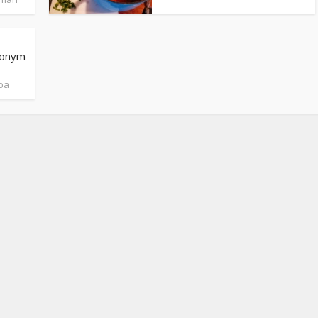
Stefan Radziszewski
ks. Stefan Radziszewski
czonym
ba