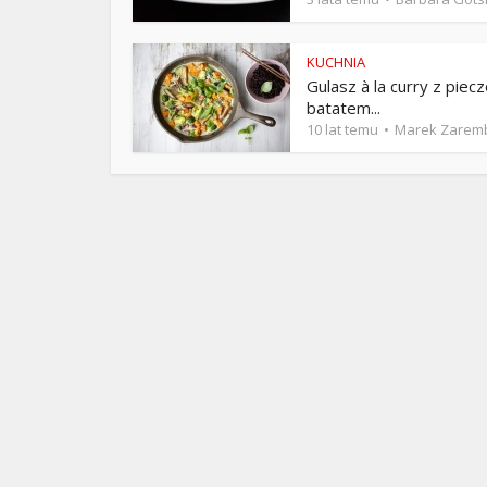
ks. 
KUCHNIA
Gulasz à la curry z pie
batatem...
10 lat temu
Marek Zarem