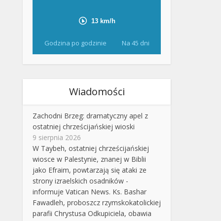
Godzina po godzinie
Na 45 dni
Wiadomości
Zachodni Brzeg: dramatyczny apel z
ostatniej chrześcijańskiej wioski
9 sierpnia 2026
W Taybeh, ostatniej chrześcijańskiej
wiosce w Palestynie, znanej w Biblii
jako Efraim, powtarzają się ataki ze
strony izraelskich osadników -
informuje Vatican News. Ks. Bashar
Fawadleh, proboszcz rzymskokatolickiej
parafii Chrystusa Odkupiciela, obawia