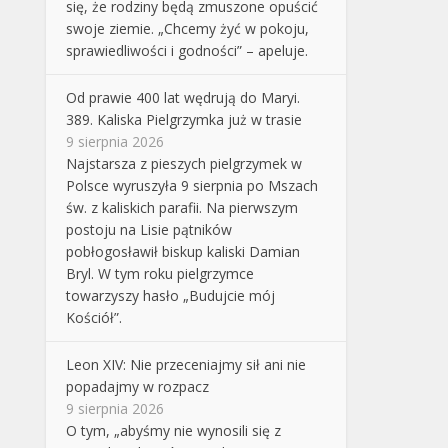
się, że rodziny będą zmuszone opuścić
swoje ziemie. „Chcemy żyć w pokoju,
sprawiedliwości i godności” – apeluje.
Od prawie 400 lat wędrują do Maryi.
389. Kaliska Pielgrzymka już w trasie
9 sierpnia 2026
Najstarsza z pieszych pielgrzymek w
Polsce wyruszyła 9 sierpnia po Mszach
św. z kaliskich parafii. Na pierwszym
postoju na Lisie pątników
pobłogosławił biskup kaliski Damian
Bryl. W tym roku pielgrzymce
towarzyszy hasło „Budujcie mój
Kościół”.
Leon XIV: Nie przeceniajmy sił ani nie
popadajmy w rozpacz
9 sierpnia 2026
O tym, „abyśmy nie wynosili się z