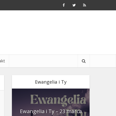
akt
Ewangelia i Ty
nia
Ewangelia i Ty – 23 marca
Ewangeli