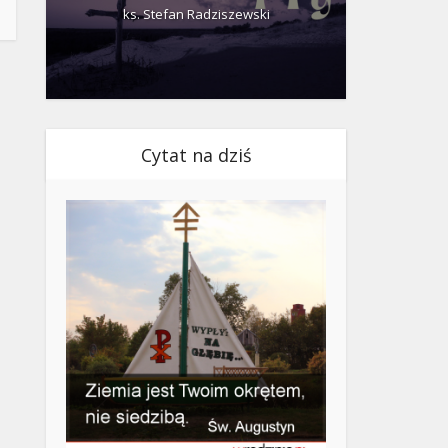
ks. Stefan Radziszewski
ks.
Cytat na dziś