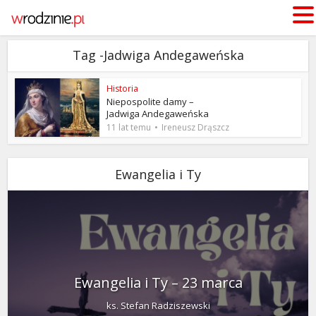
Tag -Jadwiga Andegaweńska
Historia
Niepospolite damy –
Jadwiga Andegaweńska
11 lat temu
Ireneusz Drąszcz
Ewangelia i Ty
Ewangelia i Ty – 23 marca
ks. Stefan Radziszewski