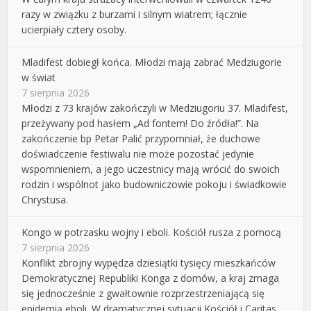
razy w związku z burzami i silnym wiatrem; łącznie
ucierpiały cztery osoby.
Mladifest dobiegł końca. Młodzi mają zabrać Medziugorie
w świat
7 sierpnia 2026
Młodzi z 73 krajów zakończyli w Medziugoriu 37. Mladifest,
przeżywany pod hasłem „Ad fontem! Do źródła!”. Na
zakończenie bp Petar Palić przypomniał, że duchowe
doświadczenie festiwalu nie może pozostać jedynie
wspomnieniem, a jego uczestnicy mają wrócić do swoich
rodzin i wspólnot jako budowniczowie pokoju i świadkowie
Chrystusa.
Kongo w potrzasku wojny i eboli. Kościół rusza z pomocą
7 sierpnia 2026
Konflikt zbrojny wypędza dziesiątki tysięcy mieszkańców
Demokratycznej Republiki Konga z domów, a kraj zmaga
się jednocześnie z gwałtownie rozprzestrzeniającą się
epidemią eboli. W dramatycznej sytuacji Kościół i Caritas