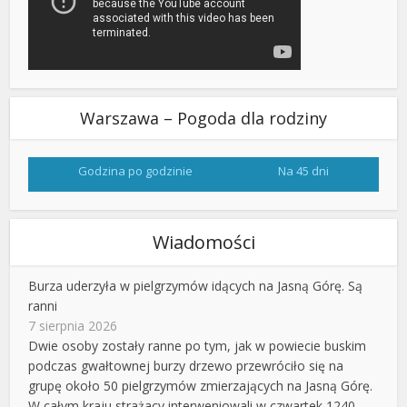
Warszawa – Pogoda dla rodziny
Godzina po godzinie
Na 45 dni
Wiadomości
Burza uderzyła w pielgrzymów idących na Jasną Górę. Są
ranni
7 sierpnia 2026
Dwie osoby zostały ranne po tym, jak w powiecie buskim
podczas gwałtownej burzy drzewo przewróciło się na
grupę około 50 pielgrzymów zmierzających na Jasną Górę.
W całym kraju strażacy interweniowali w czwartek 1240