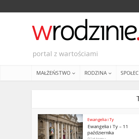
portal z wartościami
MAŁŻEŃSTWO
RODZINA
SPOŁE
Ewangelia i Ty
Ewangelia i Ty – 11
Ewangeli
października
9 lat temu