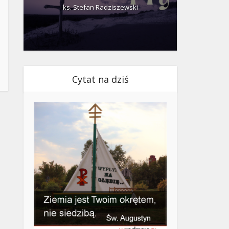
ks. Stefan Radziszewski
ks.
Cytat na dziś