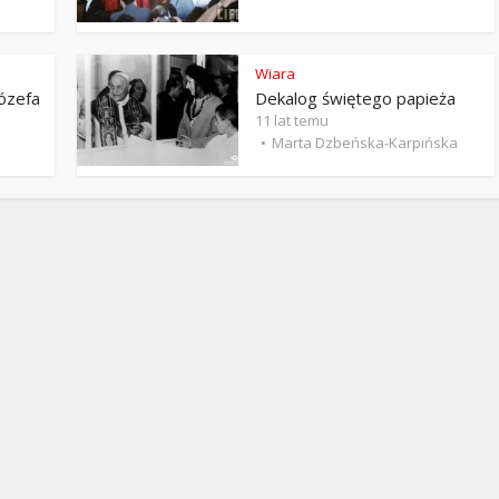
Stefan Radziszewski
ks. Stefan Radziszewski
Wiara
ózefa
Dekalog świętego papieża
11 lat temu
Marta Dzbeńska-Karpińska