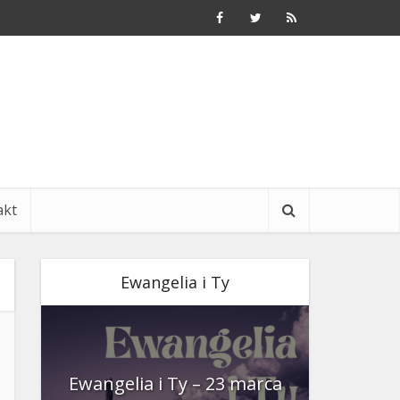
akt
Ewangelia i Ty
nia
Ewangelia i Ty – 23 marca
Ewangeli