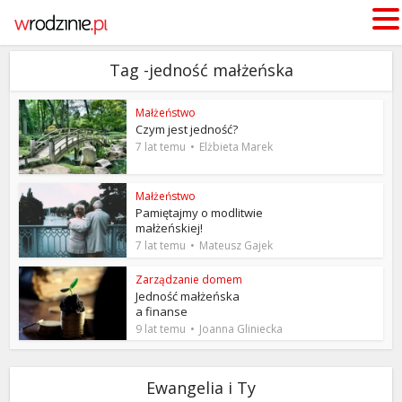
Tag -jedność małżeńska
Małżeństwo
Czym jest jedność?
7 lat temu
Elżbieta Marek
Małżeństwo
Pamiętajmy o modlitwie
małżeńskiej!
7 lat temu
Mateusz Gajek
Zarządzanie domem
Jedność małżeńska
a finanse
9 lat temu
Joanna Gliniecka
Ewangelia i Ty