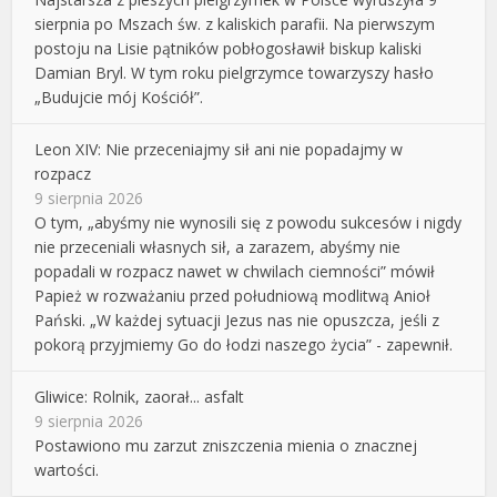
sierpnia po Mszach św. z kaliskich parafii. Na pierwszym
postoju na Lisie pątników pobłogosławił biskup kaliski
Damian Bryl. W tym roku pielgrzymce towarzyszy hasło
„Budujcie mój Kościół”.
Leon XIV: Nie przeceniajmy sił ani nie popadajmy w
rozpacz
9 sierpnia 2026
O tym, „abyśmy nie wynosili się z powodu sukcesów i nigdy
nie przeceniali własnych sił, a zarazem, abyśmy nie
popadali w rozpacz nawet w chwilach ciemności” mówił
Papież w rozważaniu przed południową modlitwą Anioł
Pański. „W każdej sytuacji Jezus nas nie opuszcza, jeśli z
pokorą przyjmiemy Go do łodzi naszego życia” - zapewnił.
Gliwice: Rolnik, zaorał... asfalt
9 sierpnia 2026
Postawiono mu zarzut zniszczenia mienia o znacznej
wartości.