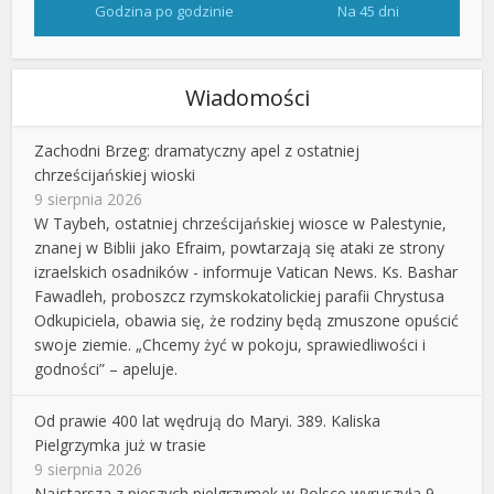
Godzina po godzinie
Na 45 dni
Wiadomości
Zachodni Brzeg: dramatyczny apel z ostatniej
chrześcijańskiej wioski
9 sierpnia 2026
W Taybeh, ostatniej chrześcijańskiej wiosce w Palestynie,
znanej w Biblii jako Efraim, powtarzają się ataki ze strony
izraelskich osadników - informuje Vatican News. Ks. Bashar
Fawadleh, proboszcz rzymskokatolickiej parafii Chrystusa
Odkupiciela, obawia się, że rodziny będą zmuszone opuścić
swoje ziemie. „Chcemy żyć w pokoju, sprawiedliwości i
godności” – apeluje.
Od prawie 400 lat wędrują do Maryi. 389. Kaliska
Pielgrzymka już w trasie
9 sierpnia 2026
Najstarsza z pieszych pielgrzymek w Polsce wyruszyła 9