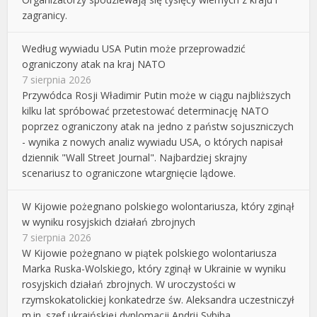
zagranicy.
Według wywiadu USA Putin może przeprowadzić
ograniczony atak na kraj NATO
7 sierpnia 2026
Przywódca Rosji Władimir Putin może w ciągu najbliższych
kilku lat spróbować przetestować determinację NATO
poprzez ograniczony atak na jedno z państw sojuszniczych
- wynika z nowych analiz wywiadu USA, o których napisał
dziennik "Wall Street Journal". Najbardziej skrajny
scenariusz to ograniczone wtargnięcie lądowe.
W Kijowie pożegnano polskiego wolontariusza, który zginął
w wyniku rosyjskich działań zbrojnych
7 sierpnia 2026
W Kijowie pożegnano w piątek polskiego wolontariusza
Marka Ruska-Wolskiego, który zginął w Ukrainie w wyniku
rosyjskich działań zbrojnych. W uroczystości w
rzymskokatolickiej konkatedrze św. Aleksandra uczestniczył
m.in. szef ukraińskiej dyplomacji Andrij Sybiha.