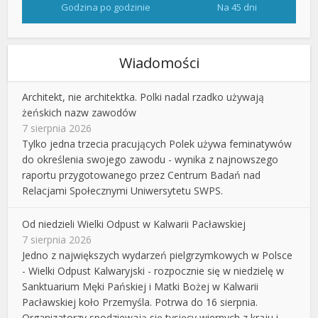
Godzina po godzinie
Na 45 dni
Wiadomości
Architekt, nie architektka. Polki nadal rzadko używają
żeńskich nazw zawodów
7 sierpnia 2026
Tylko jedna trzecia pracujących Polek używa feminatywów
do określenia swojego zawodu - wynika z najnowszego
raportu przygotowanego przez Centrum Badań nad
Relacjami Społecznymi Uniwersytetu SWPS.
Od niedzieli Wielki Odpust w Kalwarii Pacławskiej
7 sierpnia 2026
Jedno z największych wydarzeń pielgrzymkowych w Polsce
- Wielki Odpust Kalwaryjski - rozpocznie się w niedzielę w
Sanktuarium Męki Pańskiej i Matki Bożej w Kalwarii
Pacławskiej koło Przemyśla. Potrwa do 16 sierpnia.
Organizatorzy spodziewają się tysięcy wiernych z kraju i