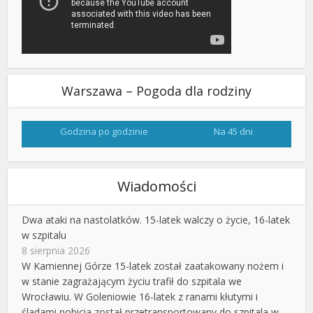
Warszawa – Pogoda dla rodziny
Godzina po godzinie
Na 45 dni
Wiadomości
Dwa ataki na nastolatków. 15-latek walczy o życie, 16-latek
w szpitalu
8 sierpnia 2026
W Kamiennej Górze 15-latek został zaatakowany nożem i
w stanie zagrażającym życiu trafił do szpitala we
Wrocławiu. W Goleniowie 16-latek z ranami kłutymi i
śladami pobicia został przetransportowany do szpitala w