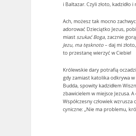
i Baltazar. Czyli złoto, kadzidło i 
Ach, możesz tak mocno zachwycić
adorować Dzieciątko Jezus, pobi
miast
szukać Boga
, zacznie gor
Jezu, ma tęsknoto
– daj mi złoto,
to przestanę wierzyć w Ciebie!
Królewskie dary potrafią oczadzi
gdy zamiast katolika odkrywa w s
Budda, spowity kadzidłem Wisz
zbawicielem w miejsce Jezusa. A 
Współczesny człowiek wzrusza ob
cyniczne: „Nie ma problemu, kr