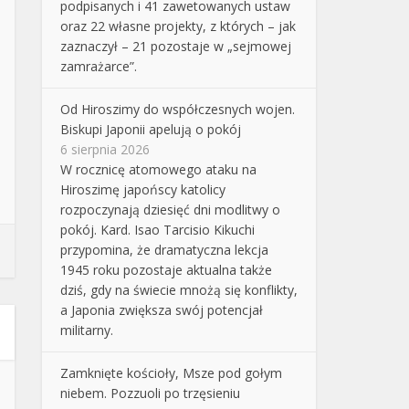
podpisanych i 41 zawetowanych ustaw
oraz 22 własne projekty, z których – jak
zaznaczył – 21 pozostaje w „sejmowej
zamrażarce”.
Od Hiroszimy do współczesnych wojen.
Biskupi Japonii apelują o pokój
6 sierpnia 2026
W rocznicę atomowego ataku na
Hiroszimę japońscy katolicy
rozpoczynają dziesięć dni modlitwy o
pokój. Kard. Isao Tarcisio Kikuchi
przypomina, że dramatyczna lekcja
1945 roku pozostaje aktualna także
dziś, gdy na świecie mnożą się konflikty,
a Japonia zwiększa swój potencjał
militarny.
Zamknięte kościoły, Msze pod gołym
niebem. Pozzuoli po trzęsieniu