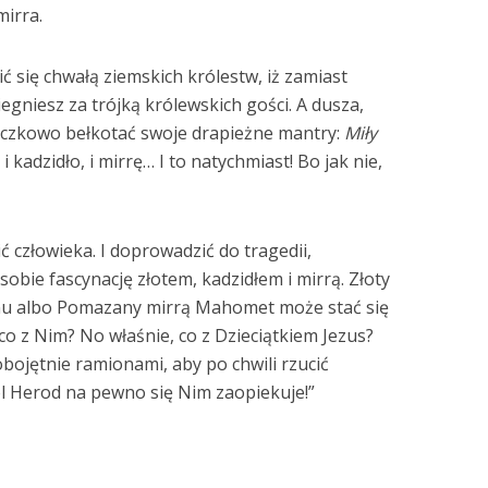
mirra.
 się chwałą ziemskich królestw, iż zamiast
egniesz za trójką królewskich gości. A dusza,
ączkowo bełkotać swoje drapieżne mantry:
Miły
 i kadzidło, i mirrę… I to natychmiast! Bo jak nie,
ć człowieka. I doprowadzić do tragedii,
obie fascynację złotem, kadzidłem i mirrą. Złoty
nu albo Pomazany mirrą Mahomet może stać się
co z Nim? No właśnie, co z Dzieciątkiem Jezus?
ojętnie ramionami, aby po chwili rzucić
ól Herod na pewno się Nim zaopiekuje!”