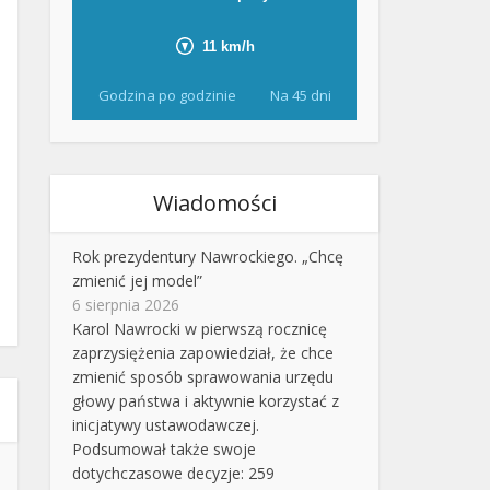
Godzina po godzinie
Na 45 dni
Wiadomości
Rok prezydentury Nawrockiego. „Chcę
zmienić jej model”
6 sierpnia 2026
Karol Nawrocki w pierwszą rocznicę
zaprzysiężenia zapowiedział, że chce
zmienić sposób sprawowania urzędu
głowy państwa i aktywnie korzystać z
inicjatywy ustawodawczej.
Podsumował także swoje
dotychczasowe decyzje: 259