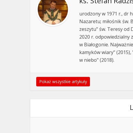
ks. Stefan Radzi
urodzony w 1971 r., dr h
Nazaretu; miłośnik św. B
zeszytu" św. Teresy od D
2020 r. odpowiedzialny 
w Białogonie. Najważnie
kamyków wiary" (2015), "
w niebo" (2018).
Pokaż wszystkie artykuły
L