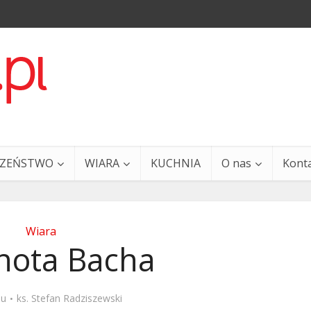
CZEŃSTWO
WIARA
KUCHNIA
O nas
Kont
Wiara
nota Bacha
a i Ty – 29 grudnia
Ewangelia i Ty – 27 grud
mu
ks. Stefan Radziszewski