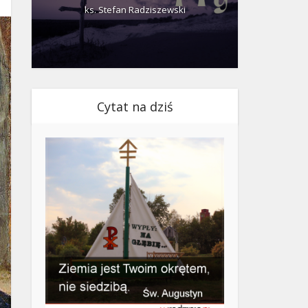
ks. Stefan Radziszewski
ks.
Cytat na dziś