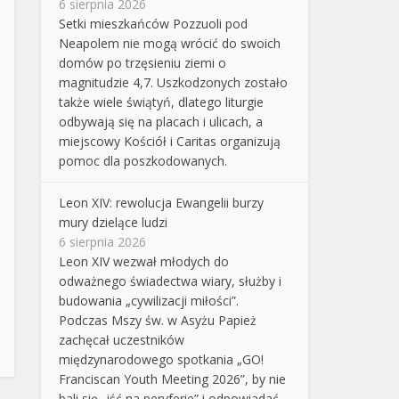
6 sierpnia 2026
Setki mieszkańców Pozzuoli pod
Neapolem nie mogą wrócić do swoich
domów po trzęsieniu ziemi o
magnitudzie 4,7. Uszkodzonych zostało
także wiele świątyń, dlatego liturgie
odbywają się na placach i ulicach, a
miejscowy Kościół i Caritas organizują
pomoc dla poszkodowanych.
Leon XIV: rewolucja Ewangelii burzy
mury dzielące ludzi
6 sierpnia 2026
Leon XIV wezwał młodych do
odważnego świadectwa wiary, służby i
budowania „cywilizacji miłości”.
Podczas Mszy św. w Asyżu Papież
zachęcał uczestników
międzynarodowego spotkania „GO!
Franciscan Youth Meeting 2026”, by nie
bali się „iść na peryferie” i odpowiadać