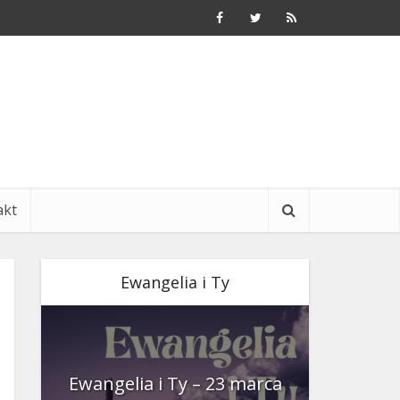
akt
Ewangelia i Ty
nia
Ewangelia i Ty – 23 marca
Ewangeli