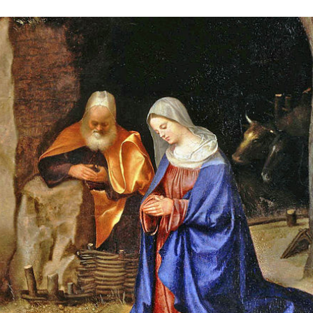
Stefan Radziszewski
ks. Stefan Radziszewski