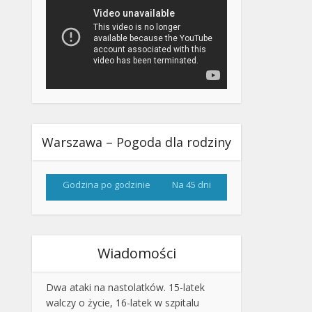
Warszawa – Pogoda dla rodziny
Godzina po godzinie
Na 45 dni
Wiadomości
Dwa ataki na nastolatków. 15-latek
walczy o życie, 16-latek w szpitalu