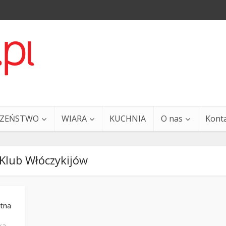
CZEŃSTWO
WIARA
KUCHNIA
O nas
Kont
Klub Włóczykijów
etna
a i Ty – 29 grudnia
Ewangelia i Ty – 27 grud
ka