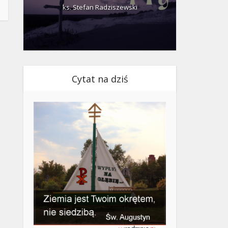
ks. Stefan Radziszewski
ks.
Cytat na dziś