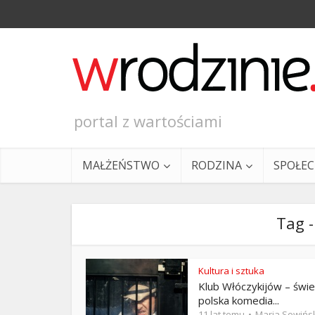
portal z wartościami
MAŁŻEŃSTWO
RODZINA
SPOŁE
Tag -
Kultura i sztuka
Klub Włóczykijów – świ
Ewangeli
polska komedia...
11 lat temu
Maria Sowińs