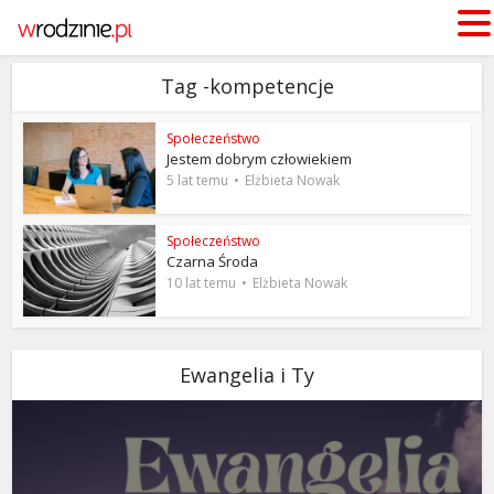
Tag -kompetencje
Społeczeństwo
Jestem dobrym człowiekiem
5 lat temu
Elżbieta Nowak
Społeczeństwo
Czarna Środa
10 lat temu
Elżbieta Nowak
Ewangelia i Ty