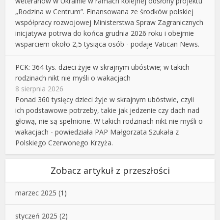
weteranów w Ukrainie w ramach kolejnej odsłony projektu
„Rodzina w Centrum”. Finansowana ze środków polskiej
współpracy rozwojowej Ministerstwa Spraw Zagranicznych
inicjatywa potrwa do końca grudnia 2026 roku i obejmie
wsparciem około 2,5 tysiąca osób - podaje Vatican News.
PCK: 364 tys. dzieci żyje w skrajnym ubóstwie; w takich
rodzinach nikt nie myśli o wakacjach
8 sierpnia 2026
Ponad 360 tysięcy dzieci żyje w skrajnym ubóstwie, czyli
ich podstawowe potrzeby, takie jak jedzenie czy dach nad
głową, nie są spełnione. W takich rodzinach nikt nie myśli o
wakacjach - powiedziała PAP Małgorzata Szukała z
Polskiego Czerwonego Krzyża.
Zobacz artykuł z przeszłości
marzec 2025
(1)
styczeń 2025
(2)