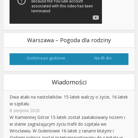
Warszawa – Pogoda dla rodziny
Godzina po godzinie
Na 45 dni
Wiadomości
Dwa ataki na nastolatków. 15-latek walczy o życie, 16-latek
w szpitalu
8 sierpnia 2026
W Kamiennej Górze 15-latek został zaatakowany nożem i
w stanie zagrażającym życiu trafił do szpitala we
Wrocławiu. W Goleniowie 16-latek z ranami kłutymi i
śladami pobicia został przetransportowany do szpitala w