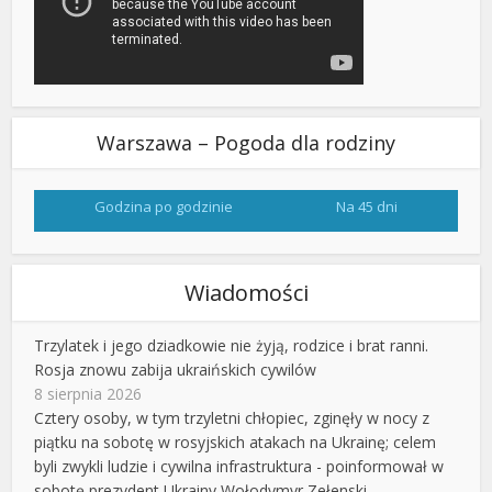
Warszawa – Pogoda dla rodziny
Godzina po godzinie
Na 45 dni
Wiadomości
Trzylatek i jego dziadkowie nie żyją, rodzice i brat ranni.
Rosja znowu zabija ukraińskich cywilów
8 sierpnia 2026
Cztery osoby, w tym trzyletni chłopiec, zginęły w nocy z
piątku na sobotę w rosyjskich atakach na Ukrainę; celem
byli zwykli ludzie i cywilna infrastruktura - poinformował w
sobotę prezydent Ukrainy Wołodymyr Zełenski.