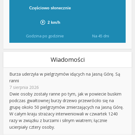
Godzina po godzinie
Na 45 dni
Wiadomości
Burza uderzyła w pielgrzymów idących na Jasną Górę. Są
ranni
7 sierpnia 2026
Dwie osoby zostały ranne po tym, jak w powiecie buskim
podczas gwałtownej burzy drzewo przewróciło się na
grupę około 50 pielgrzymów zmierzających na Jasną Górę.
W całym kraju strażacy interweniowali w czwartek 1240
razy w związku z burzami i silnym wiatrem; łącznie
ucierpiały cztery osoby.