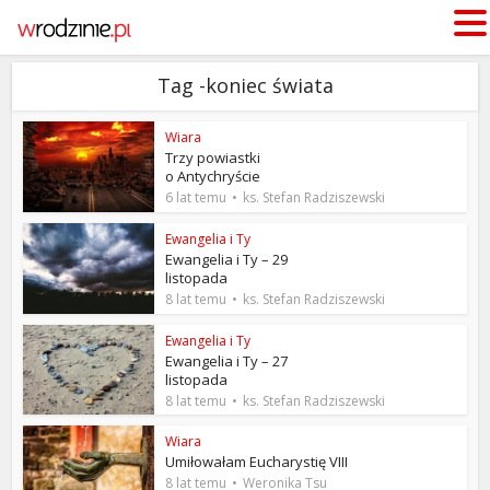
Tag -koniec świata
Wiara
Trzy powiastki
o Antychryście
6 lat temu
ks. Stefan Radziszewski
Ewangelia i Ty
Ewangelia i Ty – 29
listopada
8 lat temu
ks. Stefan Radziszewski
Ewangelia i Ty
Ewangelia i Ty – 27
listopada
8 lat temu
ks. Stefan Radziszewski
Wiara
Umiłowałam Eucharystię VIII
8 lat temu
Weronika Tsu